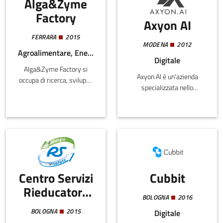
Alga&Zyme
Factory
Axyon AI
FERRARA
2015
MODENA
2012
Agroalimentare, Energia e Sostenibilità, Salute e Benessere
Digitale
Alga&Zyme Factory si
Axyon AI è un'azienda
occupa di ricerca, sviluppo
specializzata nello
e applicazione di
sviluppo di soluzioni
biotecnologie vegetali
software basate su Deep
volte alla produzione e
Learning per trading e
impiego di microalghe ed
asset management.Dal
enzimi idrolitici, anche ai
punto di vista tecnologico,
fini del trattamento dei
il vantaggio competitivo è
rifiuti.
rappresentato dalla
Centro Servizi
Cubbit
piattaforma proprietaria
Axyon Platform, costruita
Rieducatore
specificatamente per
BOLOGNA
2016
Sportivo
serie temporali
BOLOGNA
2015
Digitale
finanziarie. La Axyon