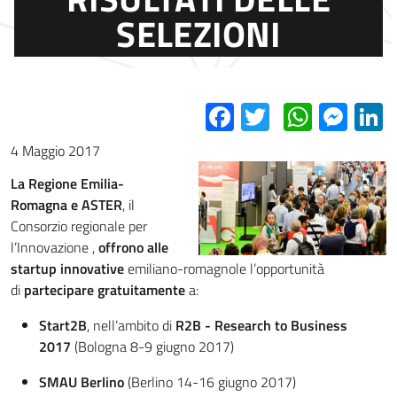
SELEZIONI
Facebook
Twitter
Whats
Mes
L
4 Maggio 2017
La Regione Emilia-
Romagna e ASTER
, il
Consorzio regionale per
l’Innovazione ,
offrono alle
startup innovative
emiliano-romagnole l’opportunità
di
partecipare gratuitamente
a:
Start2B
, nell’ambito di
R2B
- Research to Business
2017
(Bologna 8-9 giugno 2017)
SMAU Berlino
(Berlino 14-16 giugno 2017)