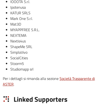
IOOOTA S.r.l.
Ipotenusa
KATUR SRLS
Mark One S.r.l.
Mat3D
MYAPPFREE S.R.L.
NEXTEMA
Nextis4us
ShapeMe SRL
SimplaVivo
SocialCities
Stoorm5
Studiomapp srl
Per i dettagli si rimanda alla sezione
Società Trasparente di
ASTER
.
Linked Supporters