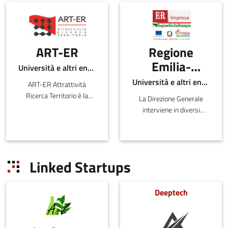
ART-ER
Regione
Emilia-
Università e altri enti pubblici
Romagna -
Università e altri enti pubblici
ART-ER Attrattività
Direzione
Ricerca Territorio è la
La Direzione Generale
Generale
Società Consortile
interviene in diversi
dell’Emilia-
economia
ambiti inerenti lo sviluppo
Romagna nata per
del sistema produttivo e
della
favorire la crescita
distributivo sul territorio
conoscenza,
sostenibile della regione
regionale, la valutazi
Linked Startups
del lavoro e
attr
dell'impresa
Deeptech