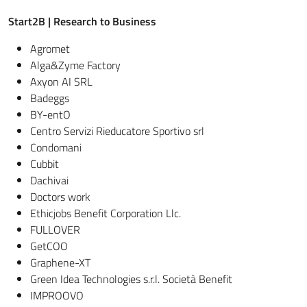
Start2B | Research to Business
Agromet
Alga&Zyme Factory
Axyon AI SRL
Badeggs
BY-entO
Centro Servizi Rieducatore Sportivo srl
Condomani
Cubbit
Dachivai
Doctors work
Ethicjobs Benefit Corporation Llc.
FULLOVER
GetCOO
Graphene-XT
Green Idea Technologies s.r.l. Società Benefit
IMPROOVO