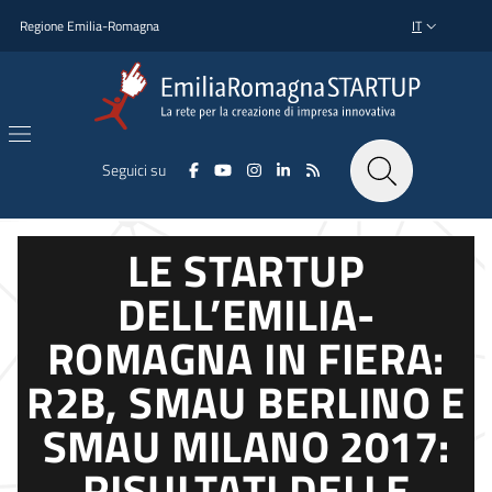
Salta al contenuto principale
Salta al piè di pagina
Regione Emilia-Romagna
IT
SELETTORE L
Seguici su
LE STARTUP
DELL’EMILIA-
ROMAGNA IN FIERA:
R2B, SMAU BERLINO E
SMAU MILANO 2017:
RISULTATI DELLE