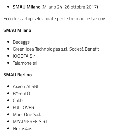
SMAU Milano
(Milano 24-26 ottobre 2017)
Ecco le startup selezionate per le tre manifestazioni:
SMAU Milano
Badeggs
Green Idea Technologies s.r.l. Società Benefit
IOOOTA S.r.l.
Telamone srl
SMAU Berlino
Axyon AI SRL
BY-entO
Cubbit
FULLOVER
Mark One S.r.l.
MYAPPFREE S.R.L.
Nextis4us