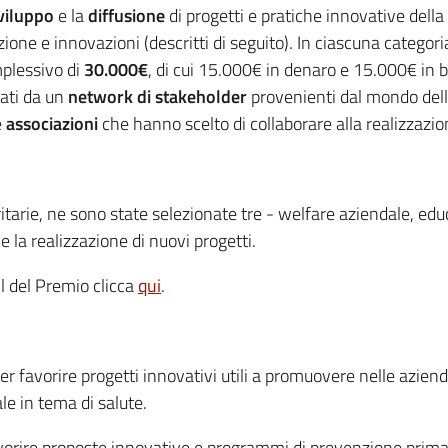
viluppo
e la
diffusione
di progetti e pratiche innovative della 
ione e innovazioni (descritti di seguito). In ciascuna categori
mplessivo di
30.000€
, di cui 15.000€ in denaro e 15.000€ in be
rati da un
network di stakeholder
provenienti dal mondo del
e
associazioni
che hanno scelto di collaborare alla realizzazio
tarie, ne sono state selezionate tre - welfare aziendale, educ
e la realizzazione di nuovi progetti.
ll del Premio clicca
qui
.
er favorire progetti innovativi utili a promuovere nelle azien
ale in tema di salute.
orire proposte innovative e programmi di prevenzione primari