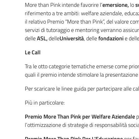
More than Pink intende favorire l’
emersione
,
lo
s
riferimento a tre ambiti: welfare aziendale, educaz
il relativo Premio “More than Pink”, del valore co
servizi di tutoraggio e mentoring verranno assicu
delle
ASL
,
delle
Università
, delle
fondazioni
e dell
Le Call
Tra le otto categorie tematiche emerse come priori
quali il premio intende stimolare la presentazione 
Per scaricare le linee guida per partecipare alle ca
Più in particolare:
Premio More Than Pink per Welfare Aziendale
p
l’ottimizzazione di strategie di responsabilità soci
Premio More Than Pink Per L'Educazione
per fav