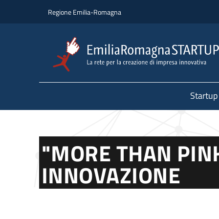
Salta al contenuto principale
Salta al piè di pagina
Regione Emilia-Romagna
Startup
"MORE THAN PINK
INNOVAZIONE