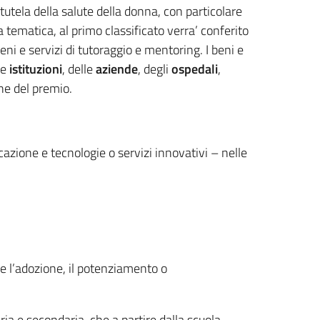
tutela della salute della donna, con particolare
a tematica, al primo classificato verra’ conferito
ni e servizi di tutoraggio e mentoring. I beni e
le
istituzioni
, delle
aziende
, degli
ospedali
,
ne del premio.
azione e tecnologie o servizi innovativi – nelle
de l’adozione, il potenziamento o
a e secondaria, che a partire dalla scuola,