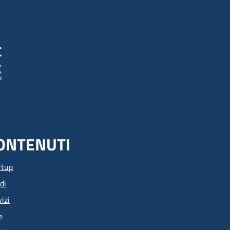
ONTENUTI
rtup
di
izi
e