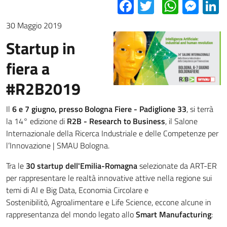
Facebook
Twitter
Whats
Mes
L
30 Maggio 2019
Startup in
fiera a
#R2B2019
Il
6 e 7 giugno, presso Bologna Fiere - Padiglione 33
, si terrà
la 14° edizione di
R2B - Research to Business
, il Salone
Internazionale della Ricerca Industriale e delle Competenze per
l’Innovazione | SMAU Bologna.
Tra le
30 startup dell'Emilia-Romagna
selezionate da ART-ER
per rappresentare le realtà innovative attive nella regione sui
temi di AI e Big Data, Economia Circolare e
Sostenibilitò, Agroalimentare e Life Science, eccone alcune in
rappresentanza del mondo legato allo
Smart Manufacturing
: