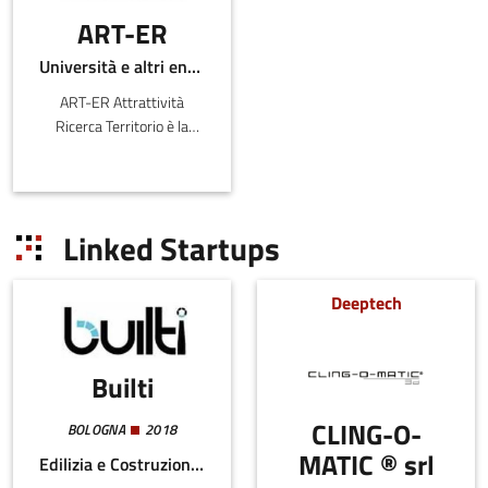
ART-ER
Università e altri enti pubblici
ART-ER Attrattività
Ricerca Territorio è la
Società Consortile
dell’Emilia-
Romagna nata per
favorire la crescita
Linked Startups
sostenibile della regione
attr
Deeptech
Builti
CLING-O-
BOLOGNA
2018
MATIC ® srl
Edilizia e Costruzioni, Infrastrutture critiche