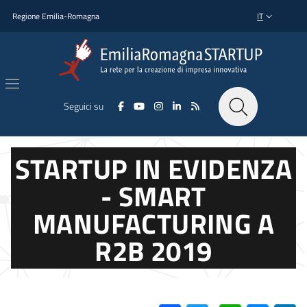
Salta al contenuto principale
Salta al piè di pagina
Regione Emilia-Romagna
IT
SELETTORE L
Seguici su
STARTUP IN EVIDENZA
- SMART
MANUFACTURING A
R2B 2019