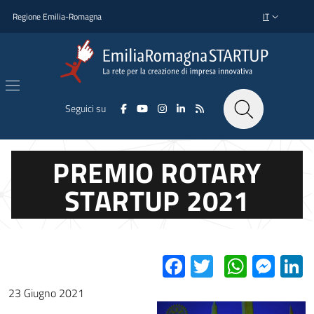
Salta al contenuto principale
Salta al piè di pagina
Regione Emilia-Romagna
IT
SELETTORE L
Seguici su
PREMIO ROTARY
STARTUP 2021
Facebook
Twitter
Whats
Mes
L
23 Giugno 2021