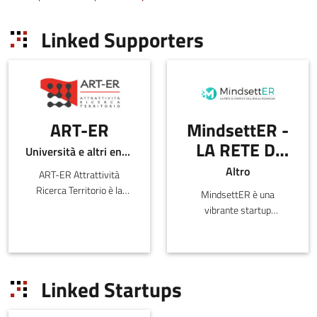
Linked Supporters
ART-ER
MindsettER -
LA RETE DI
Università e altri enti pubblici
STARTUP
Altro
ART-ER Attrattività
DELL'EMILIA-
Ricerca Territorio è la
MindsettER è una
ROMAGNA
Società Consortile
vibrante startup
dell’Emilia-
community con sede in
Romagna nata per
Emilia-Romagna che ad
favorire la crescita
oggi conta un NETWORK
sostenibile della regione
di oltre 50 startup
Linked Startups
attr
innovative e si