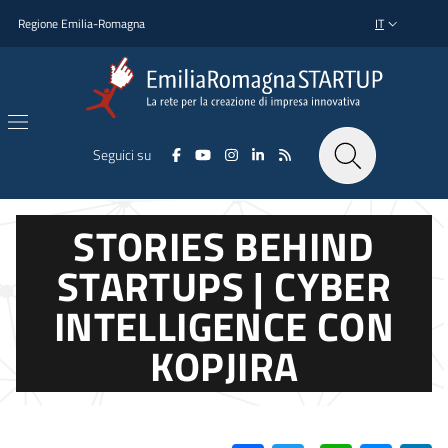
Salta al contenuto principale
Salta al piè di pagina
Regione Emilia-Romagna
IT
SELETTORE L
Seguici su
STORIES BEHIND
STARTUPS | CYBER
INTELLIGENCE CON
KOPJIRA