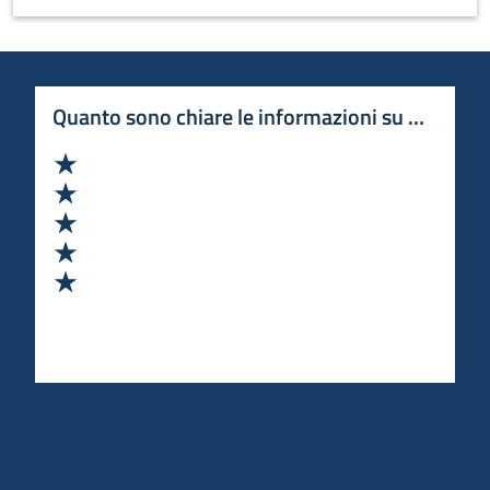
Quanto sono chiare le informazioni su questa 
Valuta 1 stelle su 5
Valuta 2 stelle su 5
Valuta 3 stelle su 5
Valuta 4 stelle su 5
Valuta 5 stelle su 5