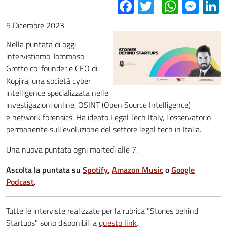
Facebook
Twitter
Whats
Mes
L
5 Dicembre 2023
Nella puntata di oggi
intervistiamo Tommaso
Grotto co-founder e CEO di
Kopjira, una società cyber
intelligence specializzata nelle
investigazioni online, OSINT (Open Source Intelligence)
e network forensics. Ha ideato Legal Tech Italy, l’osservatorio
permanente sull’evoluzione del settore legal tech in Italia.
Una nuova puntata ogni martedì alle 7.
Ascolta la puntata su
Spotify
,
Amazon Music
o
Google
Podcast
.
Tutte le interviste realizzate per la rubrica "Stories behind
Startups" sono disponibili a
questo link
.