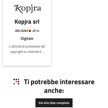
Kopjra srl
BOLOGNA
2014
Digitale
L'attività di protezione del
copyright su internet è al
momento il core business
della società, che tuttavia
sta acquisendo le
tecnologie e l'expertise
per espandersi nei
Ti potrebbe interessare
mercati della tutela del
anche:
marchio commerciale e
del brevetto e della tutela
della privacy.
Vai alla lista completa