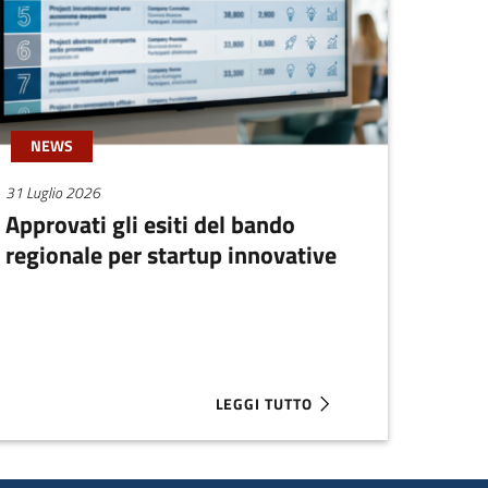
NEWS
31 Luglio 2026
Approvati gli esiti del bando
regionale per startup innovative
LEGGI TUTTO
ER SUPERA I 100 MILIONI
ABOUT APPROVATI GLI ESITI DEL B