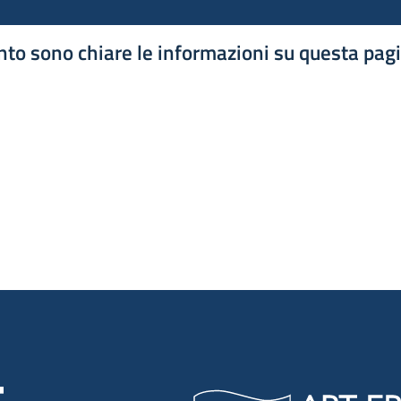
to sono chiare le informazioni su questa pag
luta 1 stelle su 5
luta 2 stelle su 5
luta 3 stelle su 5
luta 4 stelle su 5
luta 5 stelle su 5