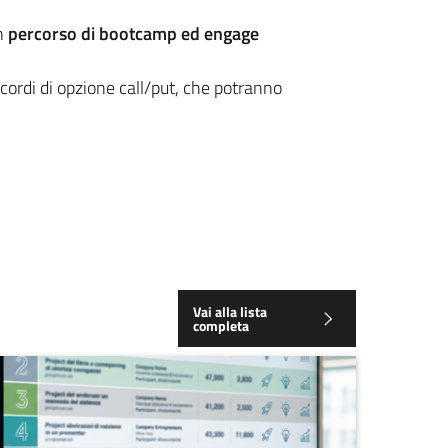
un
percorso di bootcamp ed engage
accordi di opzione call/put, che potranno
Vai alla lista
completa