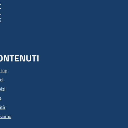
ONTENUTI
rtup
di
izi
e
ità
 siamo