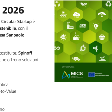
o 2026
 Circular Startup
è
stenibile
, con il
esa Sanpaolo
costituite;
Spinoff
che offrono soluzioni
otica
-to-Value
no: