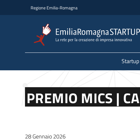
Salta al contenuto principale
Salta al piè di pagina
Regione Emilia-Romagna
Startup
PREMIO MICS | C
28 Gennaio 2026