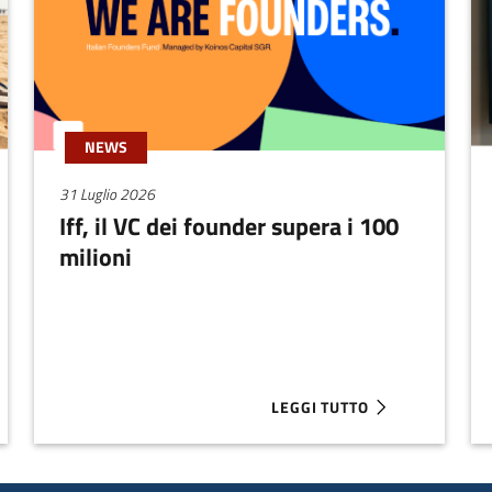
NEWS
31 Luglio 2026
Iff, il VC dei founder supera i 100
milioni
LEGGI TUTTO
ZE DALLA REDAZIONE DI EMILIAROMAGNASTARTUP
ABOUT IFF, IL VC DEI FOUND