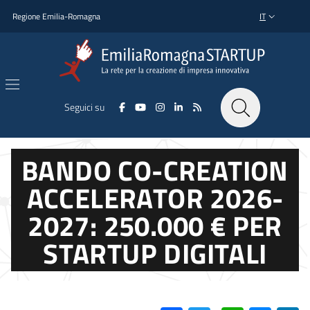
Salta al contenuto principale
Salta al piè di pagina
Regione Emilia-Romagna
IT
SELETTORE L
Seguici su
BANDO CO-CREATION
ACCELERATOR 2026-
2027: 250.000 € PER
STARTUP DIGITALI