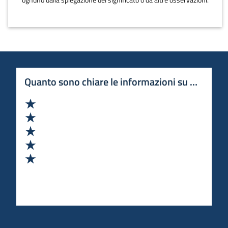
ognuno dalla spiegazione del significato o da altre osservazioni.
Quanto sono chiare le informazioni su questa 
Valuta 1 stelle su 5
Valuta 2 stelle su 5
Valuta 3 stelle su 5
Valuta 4 stelle su 5
Valuta 5 stelle su 5