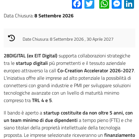
Facebook
Twitter
Whats
Mes
L
Data Chiusura:
8 Settembre 2026
Date Chiusura: 8 Settembre 2026 , 30 Aprile 2027
28DIGITAL (ex EIT Digital)
supporta collaborazioni strategiche
tra le
startup digitali
più promettenti e il tessuto aziendale
europeo attraverso la call
Co-Creation Accelerator 2026-2027
.
L'iniziativa offre alle imprese ad alto potenziale la possibilità di
connettersi con grandi industrie e PMI per sviluppare soluzioni
tecnologiche avanzate con un livello di maturità minimo
compreso tra
TRL 4 e 5
.
Il bando è aperto a
startup costituite da non oltre 5 anni, con
un team minimo di due dipendenti
a tempo pieno (FTE) e che
siano titolari della proprietà intellettuale della tecnologia
proposta. Le imprese selezionate riceveranno un
finanziamento