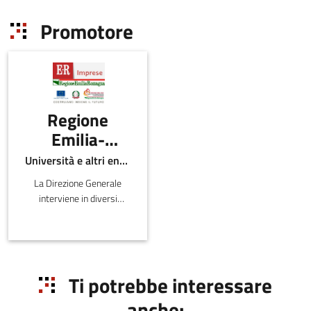
Promotore
Regione
Emilia-
Romagna -
Università e altri enti pubblici
Direzione
La Direzione Generale
Generale
interviene in diversi
economia
ambiti inerenti lo sviluppo
del sistema produttivo e
della
distributivo sul territorio
conoscenza,
regionale, la valutazi
del lavoro e
Ti potrebbe interessare
dell'impresa
anche: