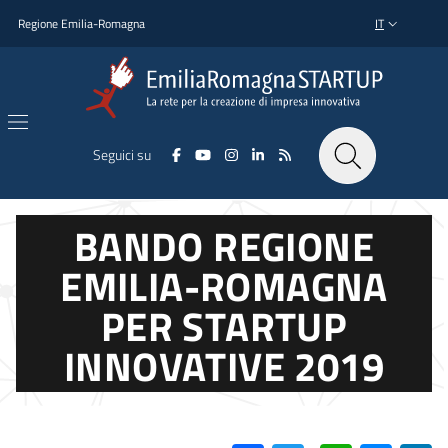
Salta al contenuto principale
Salta al piè di pagina
Regione Emilia-Romagna
IT
SELETTORE L
Seguici su
BANDO REGIONE
EMILIA-ROMAGNA
PER STARTUP
INNOVATIVE 2019