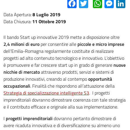
Facebook
Twitter
Whats
Mes
L
Data Apertura:
8 Luglio 2019
Data Chiusura:
11 Ottobre 2019
Il bando Start up innovative 2019 mette a disposizione oltre
2,4 milioni di euro
per consentire alle
piccole e micro imprese
dell’Emilia-Romagna regolarmente costituite di realizzare
progetti ad alto contenuto tecnologico e innovativo. L’obiettivo
è promuovere e far crescere start up in grado di generare
nuove
nicchie di mercato
attraverso prodotti, servizi e sistemi di
produzione innovativi, creando al contempo
opportunità
occupazionali
. Finalità che rispondono all’attuazione della
Strategia di specializzazione intelligente S3
. I progetti
imprenditoriali dovranno dimostrare coerenza con tale strategia
e il contributo efficace e originale alla sua implementazione.
I
progetti imprenditoriali
dovranno pertanto dimostrare di
avere ricaduta innovativa e di diversificazione su almeno uno