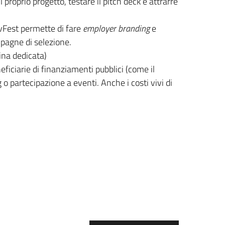
l proprio progetto, testare il pitch deck e attrarre
evFest permette di fare
employer branding
e
ampagne di selezione.
gina dedicata)
eficiarie di finanziamenti pubblici (come il
 o partecipazione a eventi. Anche i costi vivi di