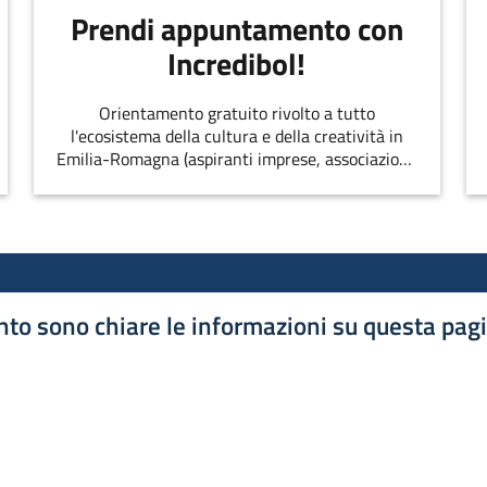
Prendi appuntamento con
Incredibol!
Orientamento gratuito rivolto a tutto
l'ecosistema della cultura e della creatività in
Emilia-Romagna (aspiranti imprese, associazioni,
singoli professionisti, startup, etc.)
to sono chiare le informazioni su questa pag
luta 1 stelle su 5
luta 2 stelle su 5
luta 3 stelle su 5
luta 4 stelle su 5