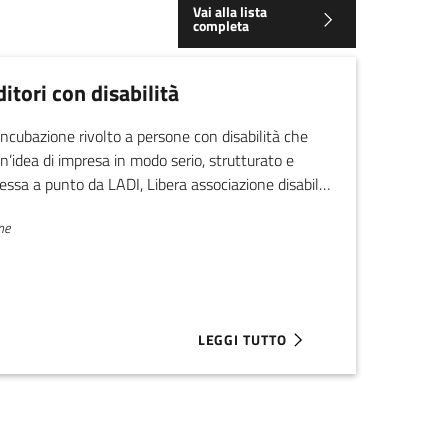
Vai alla lista
completa
itori con disabilità
 incubazione rivolto a persone con disabilità che
n’idea di impresa in modo serio, strutturato e
sa a punto da LADI, Libera associazione disabili
ne
LEGGI TUTTO
DI PER STARTUP NELLA BIOECONOMIA CIRCOLARE
ABOUT CALL YES! PER IMPRENDITOR