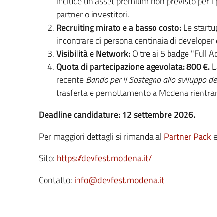
include un asset premium non previsto per i 
partner o investitori.
Recruiting mirato e a basso costo:
Le startup
incontrare di persona centinaia di developer d
Visibilità e Network:
Oltre ai 5 badge "Full Ac
Quota di partecipazione agevolata: 800 €.
L
recente
Bando per il Sostegno allo sviluppo de
trasferta e pernottamento a Modena rientrano
Deadline candidature: 12 settembre 2026.
Per maggiori dettagli si rimanda al
Partner Pack
e
Sito:
https://devfest.modena.it/
Contatto:
info@devfest.modena.it