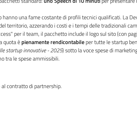
pacchetti standard:
uno Speech di 10 minuti
per presentare i
 hanno una fame costante di profili tecnici qualificati. La D
el territorio, azzerando i costi e i tempi delle tradizionali c
cess" per il team, il pacchetto include il logo sul sito (con pa
a quota è
pienamente rendicontabile
per tutte le startup ben
lle startup innovative - 2025
) sotto la voce spese di marketing
 tra le spese ammissibili.
 al contratto di partnership.