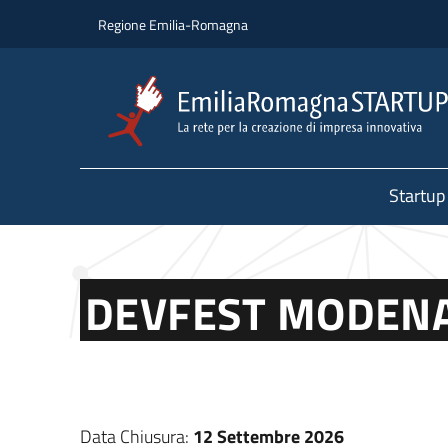
Salta al contenuto principale
Salta al piè di pagina
Regione Emilia-Romagna
Startup
DEVFEST MODENA
Data Chiusura:
12 Settembre 2026