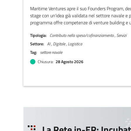
Maritime Ventures apre il suo Founders Program, ded
stage con un'idea già validata nel settore navale e po
programma offre competenze di venture building 
operativo e finanziario, con un percorso diretto che p
Tipologia
Contributo nella spesa/cofinanziamento , Servizi
milioni di euro di investimento in equity da parte di a
Maritime Ventures. L'obiettivo è costruire la pross
Settore
AI , Digitale , Logistica
italiana del settore marittimo.
Tag
settore navale
Chiusura
28 Agosto 2026
La Rete in-ER: Incubat