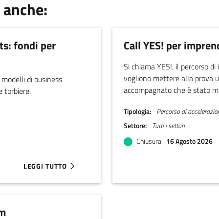
 anche:
ts: fondi per
Call YES! per imprend
Si chiama YES!, il percorso di
vogliono mettere alla prova u
 modelli di business
accompagnato che è stato mes
 torbiere.
imprenditori.
Tipologia
Percorso di accelerazio
Settore
Tutti i settori
Chiusura
16 Agosto 2026
LEGGI TUTTO
ABOUT BANDO C4B OPEN CALL FOR PILOT PROJECTS: FON
am