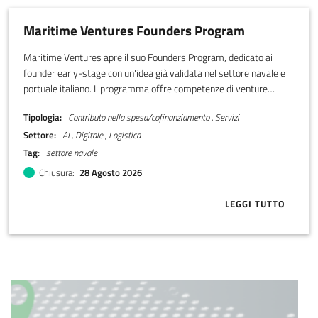
Maritime Ventures Founders Program
Maritime Ventures apre il suo Founders Program, dedicato ai
founder early-stage con un'idea già validata nel settore navale e
portuale italiano. Il programma offre competenze di venture
building e un accompagnamento operativo e finanziario, con un
Tipologia
Contributo nella spesa/cofinanziamento , Servizi
percorso diretto che può arrivare fino a 3,4 milioni di euro di
Settore
AI , Digitale , Logistica
investimento in equity da parte di azionisti selezionati di Maritime
Ventures. L'obiettivo è costruire la prossima software company
Tag
settore navale
italiana del settore marittimo.
Chiusura
28 Agosto 2026
LEGGI TUTTO
ABOUT MARI