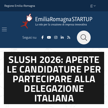
Salta al contenuto principale
Salta al piè di pagina
Regione Emilia-Romagna
IT
SELETTORE L
Seguici su
SLUSH 2026: APERTE
LE CANDIDATURE PER
PARTECIPARE ALLA
DELEGAZIONE
ITALIANA