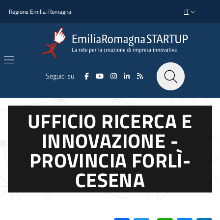
Salta al contenuto principale
Salta al piè di pagina
Regione Emilia-Romagna
IT
SELETTORE L
Seguici su
UFFICIO RICERCA E
INNOVAZIONE -
PROVINCIA FORLÌ-
CESENA