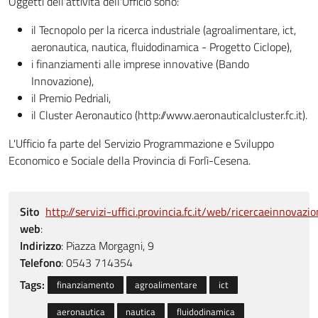
Oggetti dell'attività dell'Ufficio sono:
il Tecnopolo per la ricerca industriale (agroalimentare, ict,
aeronautica, nautica, fluidodinamica - Progetto Ciclope),
i finanziamenti alle imprese innovative (Bando
Innovazione),
il Premio Pedriali,
il Cluster Aeronautico (http://www.aeronauticalcluster.fc.it).
L'Ufficio fa parte del Servizio Programmazione e Sviluppo
Economico e Sociale della Provincia di Forlì-Cesena.
Sito
http://servizi-uffici.provincia.fc.it/web/ricercaeinnovaz
web
:
Indirizzo
:
Piazza Morgagni, 9
Telefono
:
0543 714354
Tags:
finanziamento
agroalimentare
ict
aeronautica
nautica
fluidodinamica