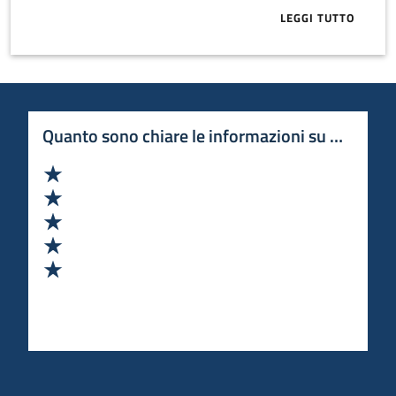
LEGGI TUTTO
ABOUT CRESC
Quanto sono chiare le informazioni su questa 
Valuta 1 stelle su 5
Valuta 2 stelle su 5
Valuta 3 stelle su 5
Valuta 4 stelle su 5
Valuta 5 stelle su 5