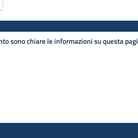
ADUATORIE DEL BANDO STARTUP INNOVATIVE 2012
to sono chiare le informazioni su questa pag
luta 1 stelle su 5
luta 2 stelle su 5
luta 3 stelle su 5
luta 4 stelle su 5
luta 5 stelle su 5