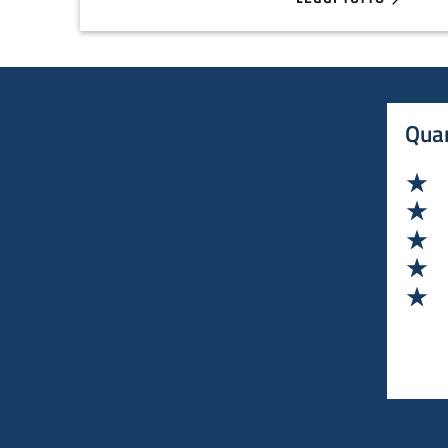
ABOUT ONLINE LE GR
Quan
Va
Va
Va
Va
Va