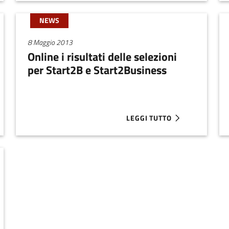
NEWS
8 Maggio 2013
Online i risultati delle selezioni
per Start2B e Start2Business
LEGGI TUTTO
NOVARE: I PROGETTI, LE AZIONI E I RISULTATI
ABOUT ONLINE I RISULTATI 