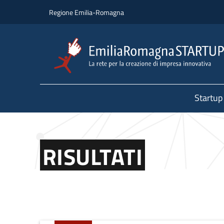
Salta al contenuto principale
Salta al piè di pagina
Regione Emilia-Romagna
Startup
RISULTATI