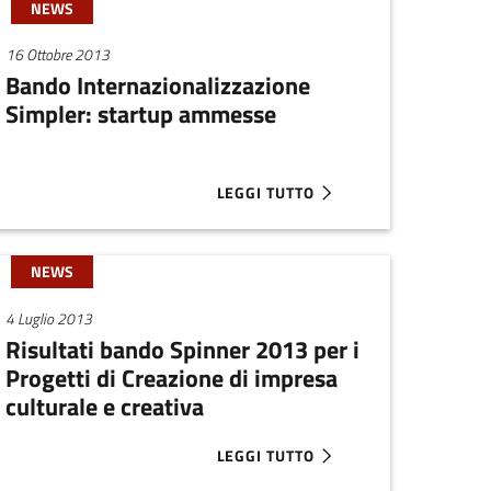
NEWS
16 Ottobre 2013
Bando Internazionalizzazione
Simpler: startup ammesse
LEGGI TUTTO
REGIONE EMILIA-ROMAGNA
E SARANNO PRESENTI A START2B 2014
ABOUT BANDO INTERNAZIONALIZZA
NEWS
4 Luglio 2013
Risultati bando Spinner 2013 per i
Progetti di Creazione di impresa
culturale e creativa
LEGGI TUTTO
 IMPORTI APPROVATI
ATI DEL BANDO DELLA REGIONE PER LE STARTUP INNOVATIVE E C
ABOUT RISULTATI BANDO SPINNER 2