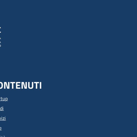
ONTENUTI
rtup
di
izi
e