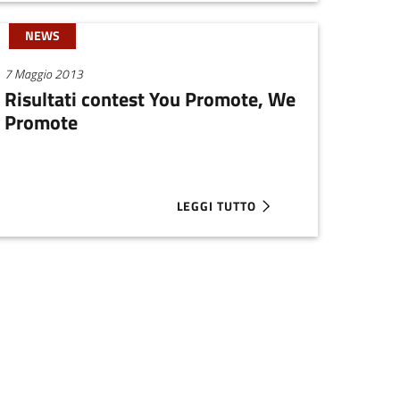
NEWS
7 Maggio 2013
Risultati contest You Promote, We
Promote
LEGGI TUTTO
DELLE SELEZIONI PER START2B E START2BUSINESS
ABOUT RISULTATI CONTEST YOU P