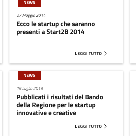
NEWS
27 Maggio 2014
Ecco le startup che saranno
presenti a Start2B 2014
LEGGI TUTTO
E GRADUATORIE DEL BANDO STARTUP INNOVATIVE 2013 DELLA 
ABOUT ECCO LE STARTUP CH
NEWS
19 Luglio 2013
Pubblicati i risultati del Bando
della Regione per le startup
innovative e creative
LEGGI TUTTO
EGIONE PER STARTUP INNOVATIVE E CREATIVE: PUBBLICATI GLI
ABOUT PUBBLICATI I RISULT