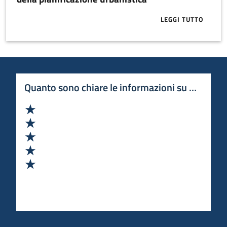
LEGGI TUTTO
ABOUT CITTÀ 
Quanto sono chiare le informazioni su questa 
Valuta 1 stelle su 5
Valuta 2 stelle su 5
Valuta 3 stelle su 5
Valuta 4 stelle su 5
Valuta 5 stelle su 5