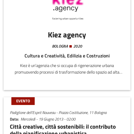
Kiez agency
BOLOGNA
2020
Cultura e Creatività, Edilizia e Costruzioni
Kiez è un’agenzia che si occupa di rigenerazione urbana
promuovendo processi di trasformazione dello spazio ad alta
sostenibilità sociale.Kiez è un’agenzia di professionisti in grado di
gestire tutti gli aspetti della rigenerazione, dall’ideazione
strategica, alla ricerca di finanziamenti, dalla progettazione
spaziale al coinvolgimento della comunità, fino alla prototipazione
EVENTO
dei servizi e alla valutazione d'impatto sociale.
Padiglione dell'Esprit Nouveau - Piazza Costituzione, 11 Bologna
Data
Mercoledì - 19 Giugno 2013 - 02:00
Città creative, città sostenibili: il contributo
della pianificazione urbanistica