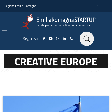
Salta al contenuto principale
Salta al piè di pagina
Regione Emilia-Romagna
IT
SELETTORE L
Seguici su
CREATIVE EUROPE