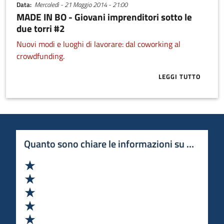
Data
Mercoledì - 21 Maggio 2014 - 21:00
MADE IN BO - Giovani imprenditori sotto le
due torri #2
Nuovi modi e luoghi di lavorare: dal coworking al
crowdfunding.
LEGGI TUTTO
ABOUT MADE I
Quanto sono chiare le informazioni su questa 
Valuta 1 stelle su 5
Valuta 2 stelle su 5
Valuta 3 stelle su 5
Valuta 4 stelle su 5
Valuta 5 stelle su 5