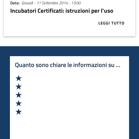
Data
Giovedì - 11 Settembre 2014 - 13:00
Incubatori Certificati: istruzioni per l'uso
LEGGI TUTTO
ABOUT INCUBA
Quanto sono chiare le informazioni su questa 
Valuta 1 stelle su 5
Valuta 2 stelle su 5
Valuta 3 stelle su 5
Valuta 4 stelle su 5
Valuta 5 stelle su 5