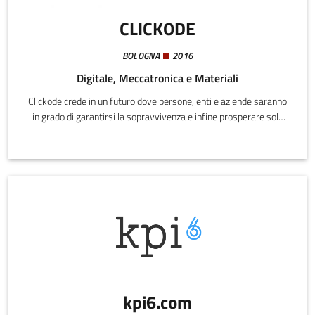
CLICKODE
BOLOGNA
2016
Digitale, Meccatronica e Materiali
Clickode crede in un futuro dove persone, enti e aziende saranno
in grado di garantirsi la sopravvivenza e infine prosperare solo
grazie al livello di conoscenza che potranno ottenere da IoT, analisi
predittiva sui big data e machine learning. In qualsiasi campo,
dalla salute personale ai grandi business transnazionali.
kpi6.com