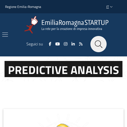
Salta al contenuto principale
Salta al piè di pagina
Regione Emilia-Romagna
IT
SELETTORE L
Seguici su
PREDICTIVE ANALYSIS