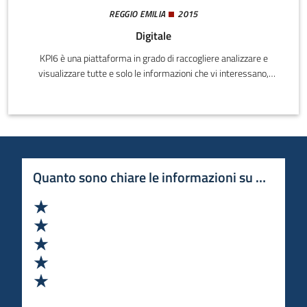
REGGIO EMILIA
2015
Digitale
KPI6 è una piattaforma in grado di raccogliere analizzare e
visualizzare tutte e solo le informazioni che vi interessano,
permettendo ai manager di snellire tutto il processo decisionale
evitando sprechi di risorse, economiche e di tempo.
Quanto sono chiare le informazioni su questa 
Valuta 1 stelle su 5
Valuta 2 stelle su 5
Valuta 3 stelle su 5
Valuta 4 stelle su 5
Valuta 5 stelle su 5