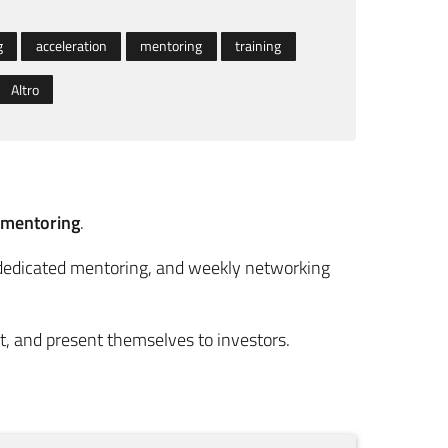
g
acceleration
mentoring
training
Altro
mentoring
.
dedicated mentoring, and weekly networking
et, and present themselves to investors.