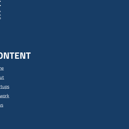
ONTENT
me
ut
rtups
work
ws