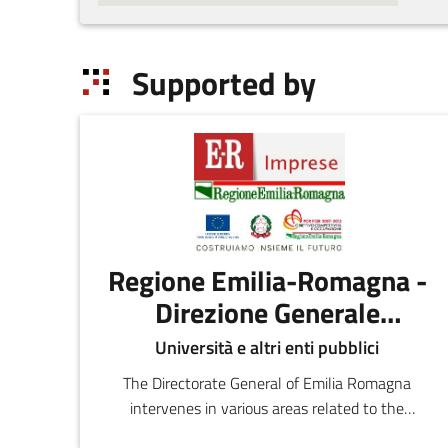
Supported by
Regione Emilia-Romagna -
Direzione Generale
economia della
Università e altri enti pubblici
conoscenza, del lavoro e
The Directorate General of Emilia Romagna
dell'impresa
intervenes in various areas related to the
development of regional production and