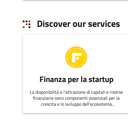
distribution, the evaluation of the effectiveness
of the regional policies, the promotion of
tourism, the promotion of energy policies and
Discover our services
the development of the green economy.
Finanza per la startup
La disponibilità e l’attrazione di capitali e risorse
finanziarie sono componenti essenziali per la
crescita e lo sviluppo dell’ecosistema
dell’innovazione.