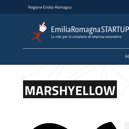
Skip to main content
Skip to footer content
Regione Emilia-Romagna
H
MARSHYELLOW