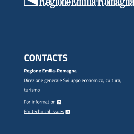
Menu footer inglese
CONTACTS
Regione Emilia-Romagna
Direzione generale Sviluppo economico, cultura,
turismo
For information
For technical issues