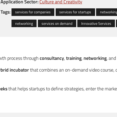
Application Sector:
Culture and Creativity
Tags:
services for companies
services for startups
networkin
networking
services on demand
Innovative Services
owth process through
consultancy
,
training
,
networking
, and
brid incubator
that combines an on-demand video course, 
eeks
that helps startups to define strategies, enter the mark