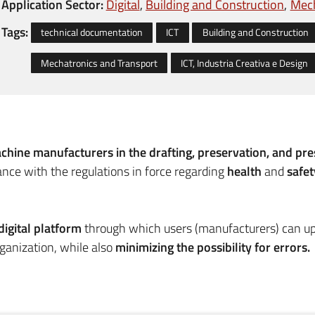
Application Sector:
Digital
Building and Construction
Mech
Tags:
technical documentation
ICT
Building and Construction
Mechatronics and Transport
ICT, Industria Creativa e Design
achine manufacturers in the drafting, preservation, and pr
ance with the regulations in force regarding
health
and
safet
digital platform
through which users (manufacturers) can up
rganization, while also
minimizing the possibility for errors.