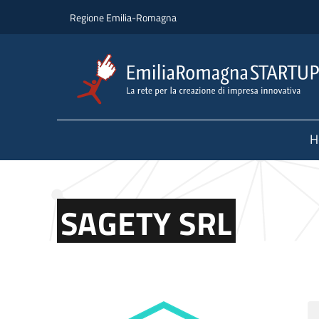
Skip to main content
Skip to footer content
Regione Emilia-Romagna
H
SAGETY SRL