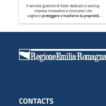
Il servizio gratuito di Aster dedicato a startup,
imprese innovative e ricercatori che
vogliono
proteggere e trasferire la proprietà
intellettuale
.
Menu footer inglese
CONTACTS