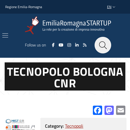
Skip to main content
Skip to footer content
Regione Emilia-Romagna
EN
LANGUAGE SWI
Follow us on
TECNOPOLO BOLOGNA
CNR
Facebo
Mas
E
Category:
Tecnopoli