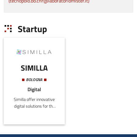
tecnopolo.bo.cnr@laboratoriomister.it
Startup
SIMILLA
BOLOGNA
Digital
Similla offer innovative
digital solutions for the
development of advanced
materials in hi-tech
applications.Similla
integrates virtual models,