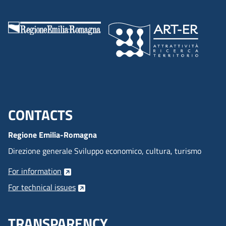
CONTACTS
Menu footer inglese
Regione Emilia-Romagna
Direzione generale Sviluppo economico, cultura, turismo
For information
For technical issues
TRANSPARENCY