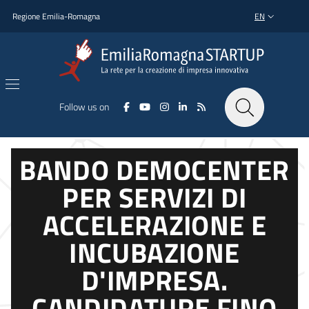
Skip to main content
Skip to footer content
Regione Emilia-Romagna
EN
LANGUAGE SWI
Follow us on
BANDO DEMOCENTER
PER SERVIZI DI
ACCELERAZIONE E
INCUBAZIONE
D'IMPRESA.
CANDIDATURE FINO