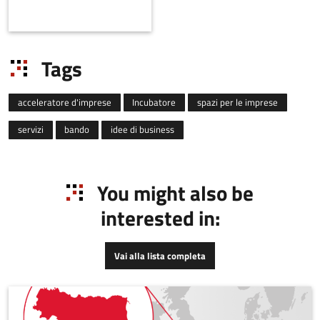
tecnologico, offre
informazioni sulle nuove
tecnologie utilizzando la
rete di com
Tags
acceleratore d'imprese
Incubatore
spazi per le imprese
servizi
bando
idee di business
You might also be
interested in:
Vai alla lista completa