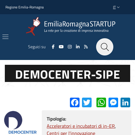
Salta al contenuto principale
Salta al piè di pagina
Regione Emilia-Romagna
IT
SELETTORE L
Seguici su
DEMOCENTER-SIPE
Facebook
Twitter
Whats
Mes
L
Tipologia:
Acceleratori e incubatori di in-ER
Centri per l'innovazione