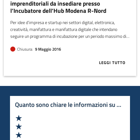
imprenditoriali da insediare presso
l’Incubatore dell’Hub Modena R-Nord
Per idee d’impresa e startup nei settori digital, elettronica,
creatività, manifattura e manifattura digitale che intendano
seguire un programma di incubazione per un periodo massimo di
tre anni finalizzato a portare le idee e le startup a valorizzarsi sul
Chiusura
9 Maggio 2016
mercato.
LEGGI TUTTO
ABOUT BANDO
Quanto sono chiare le informazioni su questa 
Valuta 1 stelle su 5
Valuta 2 stelle su 5
Valuta 3 stelle su 5