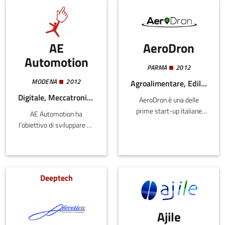
AE
AeroDron
Automotion
PARMA
2012
MODENA
2012
Agroalimentare, Edilizia e Costruzioni, Meccatronica e Materiali
Digitale, Meccatronica e Materiali
AeroDron è una delle
prime start-up italiane
AE Automotion ha
dedicate alla realizzazione
l’obiettivo di sviluppare un
di servizi utilizzando
innovativo software per la
Sistemi Aeromobili a
progettazione di sistemi
Pilotaggio Remoto
di automazione
(SAPR). Dal 2103, anno
industriale.Il
Deeptech
della fondazione,
software consentirà da un
AeroDron ricerca e
lato di ridurre
sviluppa soluzioni
notevolmente i costi e
applicative in ambito
Ajile
tempi di progettazione, di
civile, finalizzare a
messa a punto e collaudo