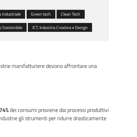
a industriale
Green tech
Clean Tech
o Sostenibile
ICT, Industria Creativa e Design
strie manifatturiere devono affrontare una
74%
dei consumi proviene dai processi produttivi
industrie gli strumenti per ridurre drasticamente