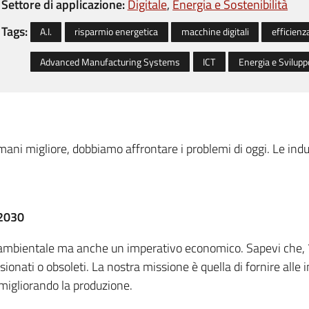
Settore di applicazione:
Digitale
Energia e Sostenibilità
Tags:
A.I.
risparmio energetica
macchine digitali
efficienz
Advanced Manufacturing Systems
ICT
Energia e Svilupp
ni migliore, dobbiamo affrontare i problemi di oggi. Le indu
 2030
à ambientale ma anche un imperativo economico. Sapevi che,
onati o obsoleti. La nostra missione è quella di fornire alle 
migliorando la produzione.