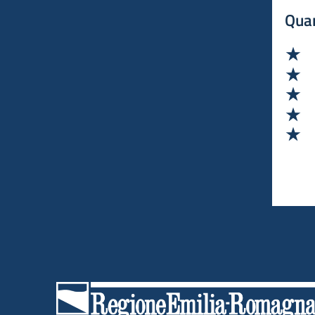
Quan
Va
Va
Va
Va
Va