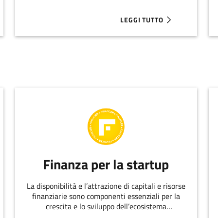
LEGGI TUTTO
E DELL’EMILIA-ROMAGNA PROTAGONISTA A SMAU LONDON
ABOUT SMAU LONDRA 2024: 
Finanza per la startup
La disponibilità e l’attrazione di capitali e risorse
finanziarie sono componenti essenziali per la
crescita e lo sviluppo dell’ecosistema
dell’innovazione.