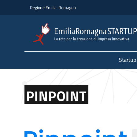
Salta al contenuto principale
Salta al piè di pagina
Regione Emilia-Romagna
Startup
PINPOINT