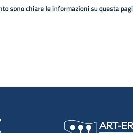
to sono chiare le informazioni su questa pag
luta 1 stelle su 5
luta 2 stelle su 5
luta 3 stelle su 5
luta 4 stelle su 5
luta 5 stelle su 5