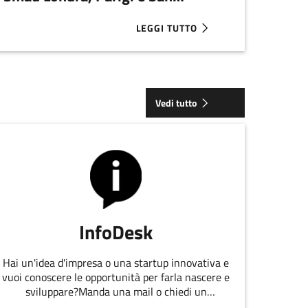
Francisco
LEGGI TUTTO
PARTECIPANTI DALL'EMILIA-ROMAGNA
ABOUT SELEZIONATE LE STARTUP D
Vedi tutto
InfoDesk
Hai un'idea d'impresa o una startup innovativa e
vuoi conoscere le opportunità per farla nascere e
sviluppare?Manda una mail o chiedi un
appuntamento allo staff di