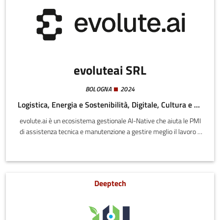
evoluteai SRL
BOLOGNA
2024
Logistica, Energia e Sostenibilità, Digitale, Cultura e Creatività
evolute.ai è un ecosistema gestionale AI-Native che aiuta le PMI
di assistenza tecnica e manutenzione a gestire meglio il lavoro e
a prendere decisioni più consapevoli. Con un focus iniziale sui
settori dell'impiantistica, antincendio, termoidraulica e
assistenza informatica, la piattaforma è progettata per scalare
sulle realtà che gestiscono interventi tecnici sul campo,
Deeptech
personale specializzato e relazioni con fornitori.