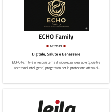
ECHO Family
MODENA
Digitale, Salute e Benessere
ECHO Family è un ecosistema di sicurezza wearable (gioielli e
accessori intelligenti) progettato per la protezione attiva di
donne, bambini e anziani. A differenza dei comuni GPS, ECHO
integra il "Protocollo Witness": in caso di pericolo, il dispositivo
registra audio ambientale criptato e lo salva istantaneamente in
cloud, garantendo prove inattaccabili anche se l'oggetto viene
distrutto.