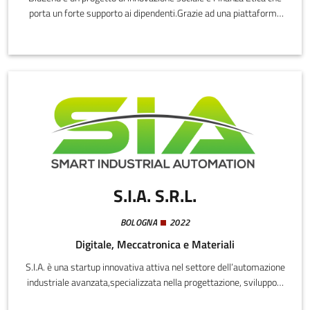
porta un forte supporto ai dipendenti.Grazie ad una piattaforma
tecnologica proprietaria, consente alle aziende di sostenere con
proprie risorse i propri collaboratori con prestiti finalizzati a
progetti ESG a tassi agevolati, in outsourcing, senza effort
amministrativi.
S.I.A. S.R.L.
BOLOGNA
2022
Digitale, Meccatronica e Materiali
S.I.A. è una startup innovativa attiva nel settore dell’automazione
industriale avanzata,specializzata nella progettazione, sviluppo e
industrializzazione di soluzioni automatizzate per il fine linea di