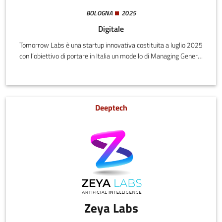
BOLOGNA
2025
Digitale
Tomorrow Labs è una startup innovativa costituita a luglio 2025
con l’obiettivo di portare in Italia un modello di Managing General
Agent (MGA) digitale, specializzato nel ramo casa. Il suo prodotto
di punta, MAMA INSURANCE, nasce per risolvere criticità
strutturali del mercato Home Insurance: scarsa
personalizzazione, percorsi poco trasparenti e tempi lunghi di
Deeptech
sottoscrizione e gestione sinistri.
Zeya Labs