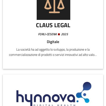
CLAUS LEGAL
FORLI-CESENA
2025
Digitale
La società ha ad oggetto lo sviluppo, la produzione e la
commercializzazione di prodotti o servizi innovativi ad alto valore
tecnologico, e più specificamente, un software in modalità
piattaforma SAAS di assistente legale. Il software è destinato ad
aumentare significativamente la produttività nel settore legale e
supporta i professionisti nell’analisi dati, redazione documenti,
identificazione di precedenti e previsioni di esiti legali, liberando
tempo per strategie di alto livello.