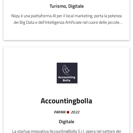
Turismo, Digitale
Niipy è una piattaforma AI per il local marketing, porta la potenza
dei Big Data e dell'Intelligenza Artificiale nel cuore delle piccole
imprese locali. In un mercato dominato dai grandi player globali,
Niipy si propone come lo "scudo digitale" per il commercio di
prossimità, l’HORECA e il turismo locale, settori spesso esclusi
dalla trasformazione digitale a causa della complessità e del
costo degli strumenti tradizionali.
Accountingbolla
PARMA
2022
Digitale
La startup innovativa AccountingBolla S.r.l. opera nel settore dei