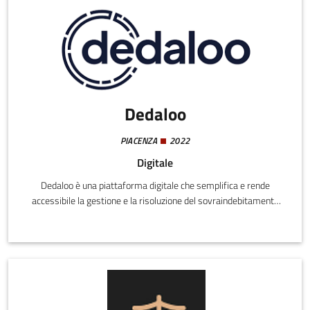
Dedaloo
PIACENZA
2022
Digitale
Dedaloo è una piattaforma digitale che semplifica e rende
accessibile la gestione e la risoluzione del sovraindebitamento
per famiglie, singoli, lavoratori autonomi e piccole imprese.
Trasforma un percorso spesso burocratico e poco chiaro in
un'esperienza guidata: l'utente apre un account, carica la
documentazione e la piattaforma la verifica e la cataloga
automaticamente tramite AI.