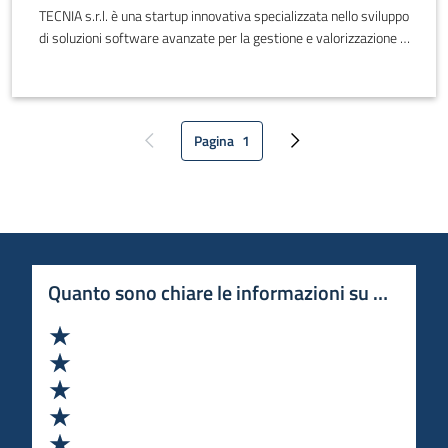
TECNIA s.r.l. è una startup innovativa specializzata nello sviluppo
di soluzioni software avanzate per la gestione e valorizzazione di
sistemi complessi ad alto impatto economico e sociale. La
società opera attraverso l'integrazione di tecnologie digitali,
modelli informativi evoluti e approccio sistemico, con particolare
attenzione a qualità, sicurezza, trasparenza e sostenibilità.
Pagina
1
Pagina precedente
Pagina attuale
Pagina successiva
Quanto sono chiare le informazioni su questa 
Valuta 1 stelle su 5
Valuta 2 stelle su 5
Valuta 3 stelle su 5
Valuta 4 stelle su 5
Valuta 5 stelle su 5