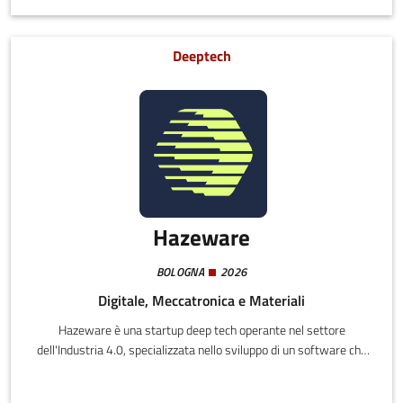
crescita. Il 52% dei medici dichiara sintomi di burnout, in un
contesto di carenza cronica di personale e forte pressione sui
tempi di erogazione delle prestazioni.
Deeptech
Hazeware
BOLOGNA
2026
Digitale, Meccatronica e Materiali
Hazeware è una startup deep tech operante nel settore
dell'Industria 4.0, specializzata nello sviluppo di un software che
abilita l'utilizzo di AI, Predictive Maintenance, Anomaly Detection
e servizi IT a valore aggiunto direttamente sulla linea di