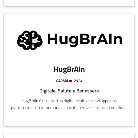
macchine utensili e sistemi manifatturieri ad alta produttività.
HugBrAIn
PARMA
2024
Digitale, Salute e Benessere
HugBrAIn è una startup digital health che sviluppa una
piattaforma di telemedicina avanzata per l'assistenza domiciliare
di pazienti con demenza e fragilità cognitive. Il progetto nasce con
un forte focus sulla continuità di cura, sul supporto ai caregiver e
sull'integrazione tra domicilio e sistema clinico-sanitario.