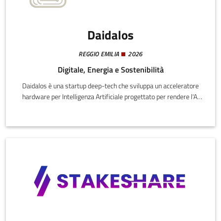
Daidalos
REGGIO EMILIA
2026
Digitale, Energia e Sostenibilità
Daidalos è una startup deep-tech che sviluppa un acceleratore
hardware per Intelligenza Artificiale progettato per rendere l'AI
più efficiente, veloce e sostenibile. A differenza delle architetture
tradizionali (GPU o NPU general-purpose), il nostro approccio
proprietario di Algorithm Mapping trasforma direttamente
l'algoritmo in una struttura hardware dedicata, riducendo
drasticamente il traffico di memoria e quindi i consumi
energetici.