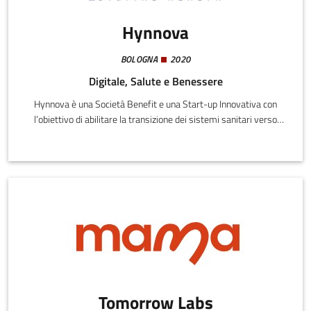
Hynnova
BOLOGNA
2020
Digitale, Salute e Benessere
Hynnova è una Società Benefit e una Start-up Innovativa con
l’obiettivo di abilitare la transizione dei sistemi sanitari verso
modelli più avanzati e centrati sul paziente, più sostenibili e
resilienti. Ha sede in Italia ma con una prospettiva europea,
grazie alla partecipazione di EIT Digital, una delle community dello
European Institute of Innovation & Technology (EIT). Deriva dal
progetto Arianna Safe Care, vincitore della call ‘Data Against
Covid-19’ di EIT Digital, tra le iniziative di Crisis Response
dell’Unione Europea.
Tomorrow Labs