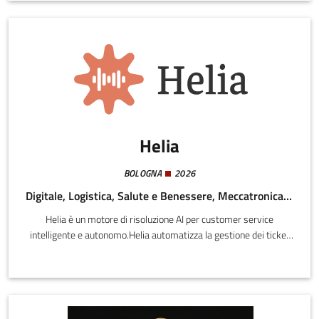
produzione, a bordo macchina.
Helia
BOLOGNA
2026
Digitale, Logistica, Salute e Benessere, Meccatronica e Materiali
Helia è un motore di risoluzione AI per customer service
intelligente e autonomo.Helia automatizza la gestione dei ticket
di supporto clienti complessi per aziende mid-market (50–500
dipendenti) attraverso un grafo di conoscenze proprietario che
apprende continuamente dalle interazioni reali. Il Prodotto