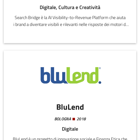
Digitale, Cultura e Creatività
Search Bridge è la AI Visibility-to-Revenue Platform che aiuta
i brand a diventare visibili e rilevanti nelle risposte dei motori di
ricerca basati sull'intelligenza artificiale. La maggior parte dei
brand non viene menzionata, o viene rappresentata male, quando
i consumatori chiedono raccomandazioni a ChatGPT, Claude,
Gemini e Perplexity.
BluLend
BOLOGNA
2018
Digitale
BluLend è un progetto di innovazione sociale e Finanza Etica che