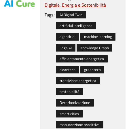
Digitale
Energia e Sostenibilità
Tags:
AI Digital Twin
artificial intelligence
agentic ai
machine learning
Edge AI
Knowledge Graph
efficientamento energetico
cleantech
greentech
transizione energetica
sostenibilità
Decarbonizzazione
smart cities
manutenzione predittiva