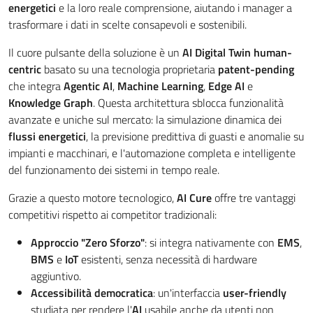
energetici
e la loro reale comprensione, aiutando i manager a
trasformare i dati in scelte consapevoli e sostenibili.
Il cuore pulsante della soluzione è un
AI Digital Twin human-
centric
basato su una tecnologia proprietaria
patent-pending
che integra
Agentic AI
,
Machine Learning
,
Edge AI
e
Knowledge Graph
. Questa architettura sblocca funzionalità
avanzate e uniche sul mercato: la simulazione dinamica dei
flussi energetici
, la previsione predittiva di guasti e anomalie su
impianti e macchinari, e l'automazione completa e intelligente
del funzionamento dei sistemi in tempo reale.
Grazie a questo motore tecnologico,
AI Cure
offre tre vantaggi
competitivi rispetto ai competitor tradizionali:
Approccio "Zero Sforzo"
: si integra nativamente con
EMS
,
BMS
e
IoT
esistenti, senza necessità di hardware
aggiuntivo.
Accessibilità democratica
: un'interfaccia
user-friendly
studiata per rendere l'
AI
usabile anche da utenti non