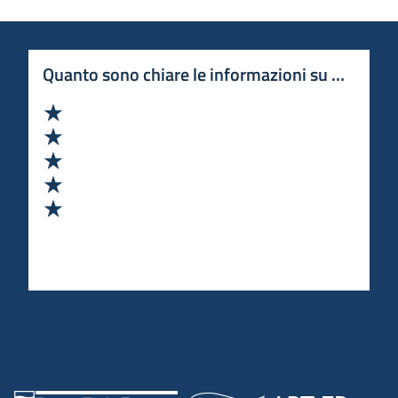
Quanto sono chiare le informazioni su questa 
Valuta 1 stelle su 5
Valuta 2 stelle su 5
Valuta 3 stelle su 5
Valuta 4 stelle su 5
Valuta 5 stelle su 5