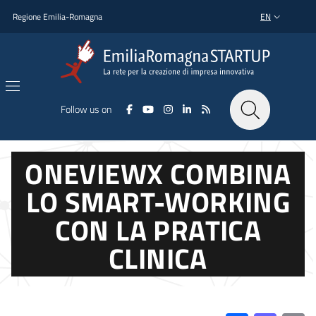
Skip to main content
Skip to footer content
Regione Emilia-Romagna
EN
LANGUAGE SWI
Follow us on
ONEVIEWX COMBINA
LO SMART-WORKING
CON LA PRATICA
CLINICA