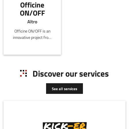
Officine
ON/OFF
Altro
Officine ON/OFF is an
innovative project from
the Youth Policy
Department of the
Municipality of Parma. It
is promoted and managed
by the social cooperative
Discover our services
Gruppo Scuola in
collaboration with the
ON/OFF Social Promotion
See all services
Association.