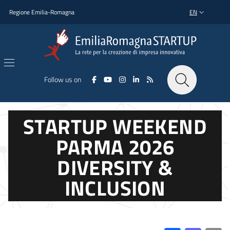
Skip to main content
Skip to footer content
Regione Emilia-Romagna
EN
LANGUAGE SWI
Follow us on
STARTUP WEEKEND
PARMA 2026
DIVERSITY &
INCLUSION