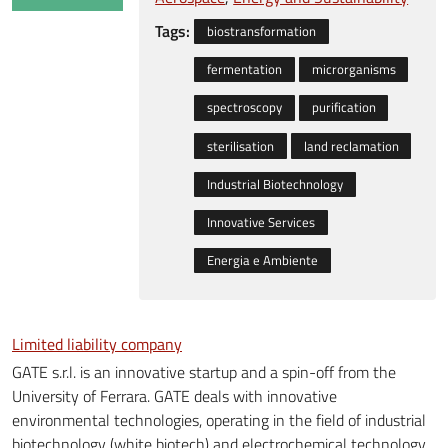
Tags:
biostransformation
fermentation
microrganisms
spectroscopy
purification
sterilisation
land reclamation
Industrial Biotechnology
Innovative Services
Energia e Ambiente
Limited liability company
GATE s.r.l. is an innovative startup and a spin-off from the
University of Ferrara. GATE deals with innovative
environmental technologies, operating in the field of industrial
biotechnology (white biotech) and electrochemical technology