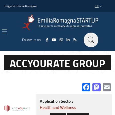
Skip to main content
Skip to footer content
Regione Emilia-Romagna
EN
LANGUAGE SWI
Follow us on
ACCYOURATE GROUP
Facebo
Mas
E
Application Sector:
Health and Wellness