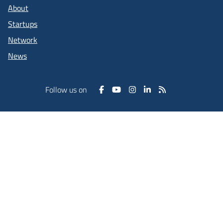
About
Startups
Network
News
Follow us on