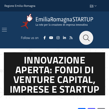
Skip to main content
Skip to footer content
Regione Emilia-Romagna
EN
LANGUAGE SWI
Follow us on
INNOVAZIONE
APERTA: FONDI DI
VENTURE CAPITAL,
IMPRESE E STARTUP