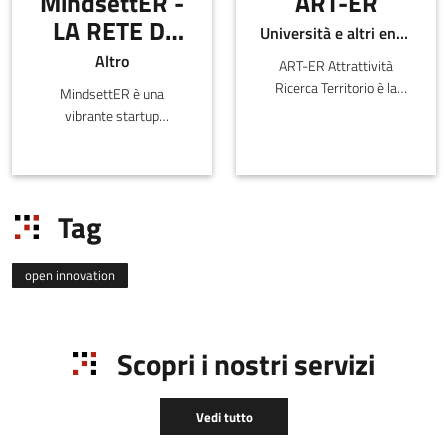
MindsettER -
ART-ER
LA RETE DI
Università e altri enti pubblici
STARTUP
Altro
ART-ER Attrattività
DELL'EMILIA-
Ricerca Territorio è la
MindsettER è una
ROMAGNA
Società Consortile
vibrante startup
dell’Emilia-
community con sede in
Romagna nata per
Emilia-Romagna che ad
favorire la crescita
oggi conta un NETWORK
sostenibile della regione
di oltre 50 startup
Tag
attr
innovative e si
open innovation
Scopri i nostri servizi
Vedi tutto