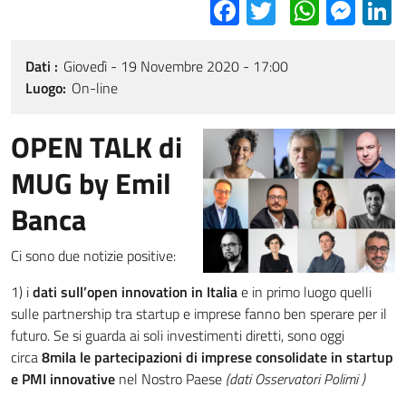
Facebook
Twitter
Whats
Mes
L
Dati
Giovedì - 19 Novembre 2020 - 17:00
Luogo
On-line
OPEN TALK di
MUG by Emil
Banca
Ci sono due notizie positive:
1) i
dati sull’open innovation in Italia
e in primo luogo quelli
sulle partnership tra startup e imprese fanno ben sperare per il
futuro. Se si
guarda ai soli investimenti diretti, sono oggi
circa
8mila le partecipazioni di imprese consolidate in startup
e PMI innovative
nel Nostro Paese
(dati Osservatori Polimi )