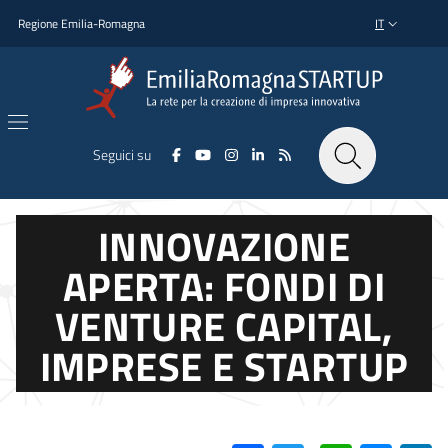
Salta al contenuto principale
Salta al piè di pagina
Regione Emilia-Romagna
IT
SELETTORE L
Seguici su
INNOVAZIONE
APERTA: FONDI DI
VENTURE CAPITAL,
IMPRESE E STARTUP