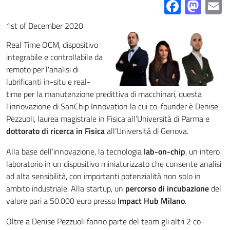
Facebo
Mas
E
1st of December 2020
Real Time OCM, dispositivo
integrabile e controllabile da
remoto per l'analisi di
lubrificanti in-situ e real-
time per la manutenzione predittiva di macchinari, questa
l'innovazione di SanChip Innovation la cui co-founder è Denise
Pezzuoli, laurea magistrale in Fisica all’Università di Parma e
dottorato di ricerca in Fisica
all’Università di Genova.
Alla base dell’innovazione, la tecnologia
lab-on-chip
, un intero
laboratorio in un dispositivo miniaturizzato che consente analisi
ad alta sensibilità, con importanti potenzialità non solo in
ambito industriale. Alla startup, un
percorso di incubazione
del
valore pari a 50.000 euro presso
Impact Hub Milano
.
Oltre a Denise Pezzuoli fanno parte del team gli altri 2 co-