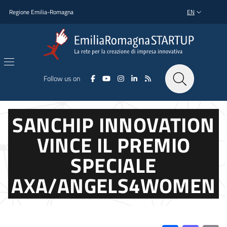
Skip to main content
Skip to footer content
Regione Emilia-Romagna
EN
LANGUAGE SWI
Follow us on
SANCHIP INNOVATION
VINCE IL PREMIO
SPECIALE
AXA/ANGELS4WOMEN