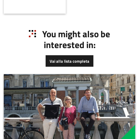
Innovation (SCI), una
startup innovativa che ha
come obiettivo quello di
aiutare le aziende
proprietarie di macchinari
You might also be
industriali, di mezzi di
interested in:
trasporto (es. navi), di
macchinari impiegati per
la produzione di energia
Vai alla lista completa
(es. turbine eoliche,
motori a gas ecc..), OEM
ad implementare la
manutenzione predittiva
dei propri asset.