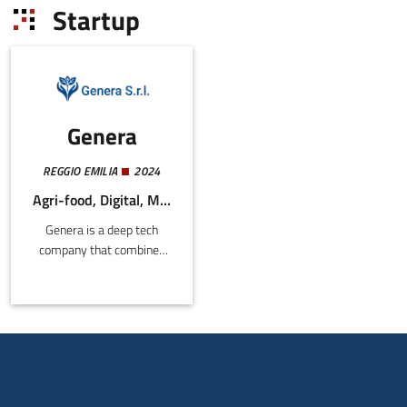
Startup
Genera
REGGIO EMILIA
2024
Agri-food, Digital, Mechatronics and Materials
Genera is a deep tech
company that combines
smart engineering,
experience with ISOBUS,
and user centred design
to create intuitive
instruments that simplify
operations and improve
efficiency.