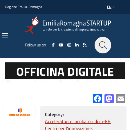
Skip to main content
Skip to footer content
Regione Emilia-Romagna
EN
LANGUAGE SWI
Follow us on
OFFICINA DIGITALE
Facebo
Mas
E
Category:
Acceleratori e incubatori di in-ER
Centri per l'innovazione