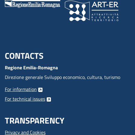
CONTACTS
Menu footer inglese
Regione Emilia-Romagna
Direzione generale Sviluppo economico, cultura, turismo
For information
For technical issues
TRANSPARENCY
Privacy and Cookies