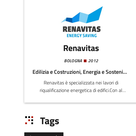
Renavitas
BOLOGNA
2012
Edilizia e Costruzioni, Energia e Sostenibilità
Renavitas è specializzata nei lavori di
riqualificazione energetica di edifici.Con al
proprio interno figure tecniche ed operative per
realizzare dal progetto ai lavori, opera come
referente unico per rendere più efficienti case e
Tags
condomini.