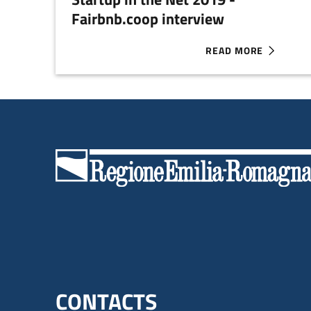
Fairbnb.coop interview
READ MORE
ABOUT STARTUP IN T
Menu footer inglese
CONTACTS