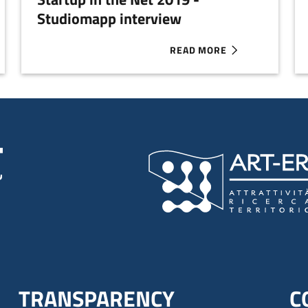
Studiomapp interview
READ MORE
HE NET 2019 - FAIRBNB.COOP INTERVIEW
ABOUT STARTUP IN THE NET
TRANSPARENCY
C