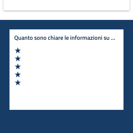
Quanto sono chiare le informazioni su questa 
Valuta 1 stelle su 5
Valuta 2 stelle su 5
Valuta 3 stelle su 5
Valuta 4 stelle su 5
Valuta 5 stelle su 5