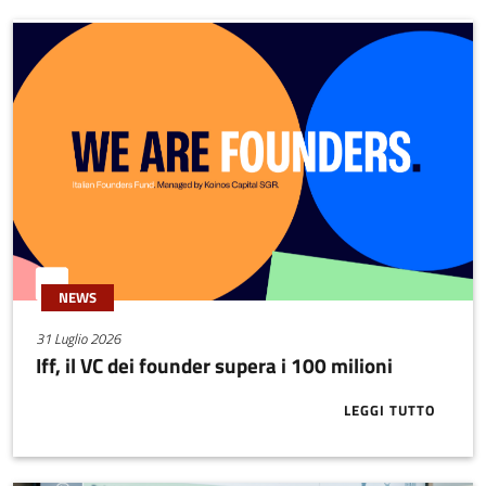
NEWS
31 Luglio 2026
Iff, il VC dei founder supera i 100 milioni
LEGGI TUTTO
ABOUT IFF, I