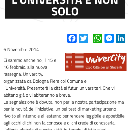
SOLO
Facebook
Twitter
Whats
Mes
L
6 Novembre 2014
Ci saremo anche noi, il 15 e
16 febbraio, alla nuova
rassegna, Univercity,
organizzata da Bologna Fiere col Comune e
l'Università. Presenterà la città ai futuri universitari. Che vi
abitano già o vi abiteranno a breve.
La segnalazione è dovuta, non per la nostra partecipazione ma
per la novità dell'iniziativa: un bel test di marketing urbano
rivolto all'interno e all'esterno per rendere leggibile e appetibile,
agli occhi di chi non la conosce e di chi crede di conoscerla,
l'offerta globale di questa città, in termini di istituzioni,