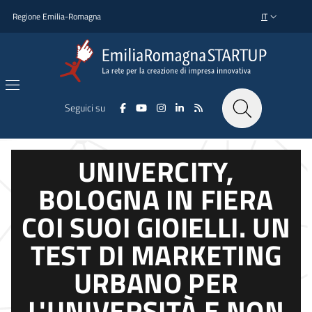
Salta al contenuto principale
Salta al piè di pagina
Regione Emilia-Romagna
IT
SELETTORE L
Seguici su
UNIVERCITY,
BOLOGNA IN FIERA
COI SUOI GIOIELLI. UN
TEST DI MARKETING
URBANO PER
L'UNIVERSITÀ E NON