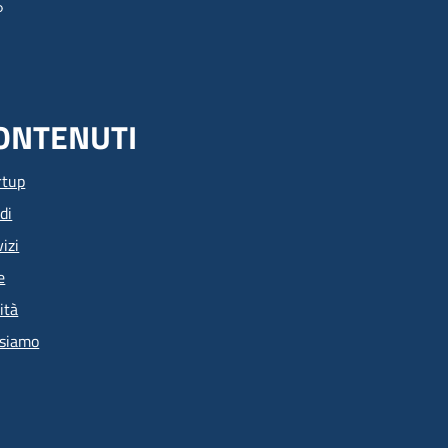
ONTENUTI
rtup
di
izi
e
ità
 siamo