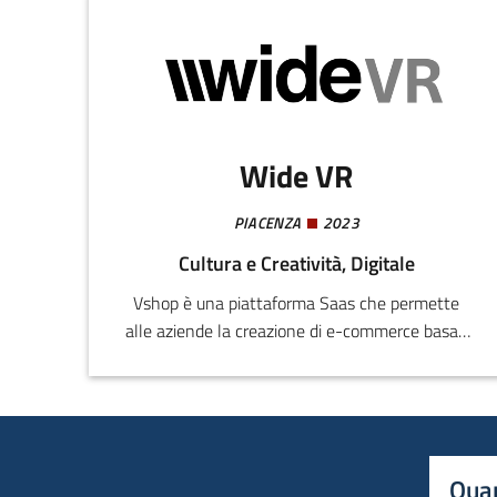
Wide VR
PIACENZA
2023
Cultura e Creatività, Digitale
Vshop è una piattaforma Saas che permette
alle aziende la creazione di e-commerce basati
su ambienti 3D in modo semplice, rapido ed
intuitivo. Vshop integra il primo software per la
creazione automatizzata di spazi virtuali basato
su una pipeline innovativa che combina diversi
approcci real-time 3D.
Quan