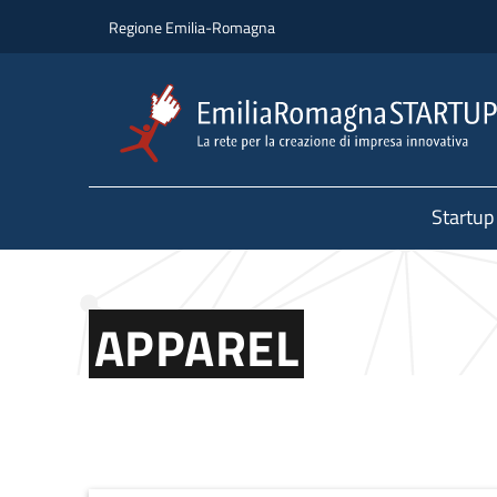
Salta al contenuto principale
Salta al piè di pagina
Regione Emilia-Romagna
Startup
APPAREL