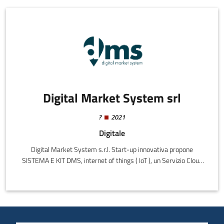
Digital Market System srl
?
2021
Digitale
Digital Market System s.r.l. Start-up innovativa propone
SISTEMA E KIT DMS, internet of things ( IoT ), un Servizio Cloud
Computing (SaaS) per la gestione automatizzata di tutte le
operazioni amministrative (quotidiane e ripetitive sia in sede di
mercato che di ufficio) necessarie per lo svolgimento dei mercati
su aree pubbliche e le relative pratiche di verifica regolarità,
requisiti, riscossione occupazione suolo pubblico, autorizzazioni,