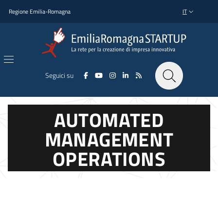
Salta al contenuto principale
Salta al piè di pagina
Regione Emilia-Romagna
IT
SELETTORE L
Seguici su
AUTOMATED
MANAGEMENT
OPERATIONS