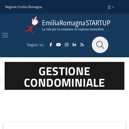
Salta al contenuto principale
Salta al piè di pagina
Regione Emilia-Romagna
IT
SELETTORE L
Seguici su
GESTIONE
CONDOMINIALE