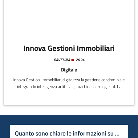
Innova Gestioni Immobiliari
RAVENNA
2024
Digitale
Innova Gestioni Immobiliari digitalizza la gestione condominiale
integrando intelligenza artificiale, machine learning e IoT. La
piattaforma automatizza i processi amministrativi, ottimizza la
manutenzione e l’efficienza energetica, offre assistenza 24/7 e
analisi predittive del mercato immobiliare, riducendo costi e
aumentando il valore degli immobili.
Quanto sono chiare le informazioni su questa 