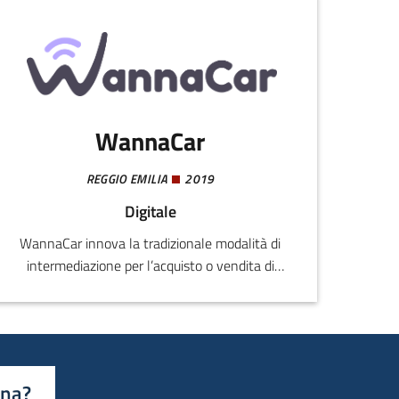
WannaCar
REGGIO EMILIA
2019
Digitale
WannaCar innova la tradizionale modalità di
intermediazione per l’acquisto o vendita di
un’autovettura tra rivenditore e privato,
applicando per la prima volta in Italia, il
concetto di economy on demand al mondo
automotive, generando così una valida
alternativa al mondo degli annunci per auto.
ina?