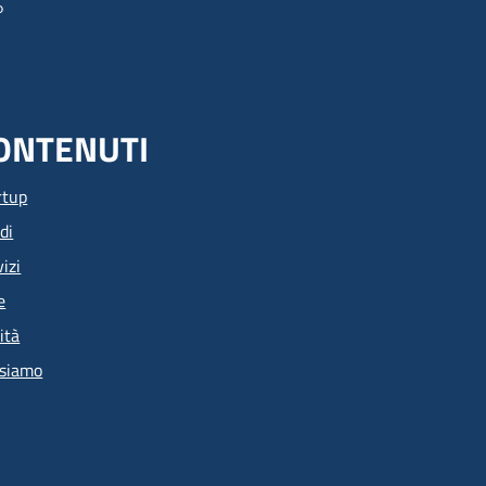
ONTENUTI
rtup
di
izi
e
ità
 siamo