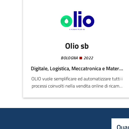
Olio sb
BOLOGNA
2022
Digitale, Logistica, Meccatronica e Materiali
OLIO vuole semplificare ed automatizzare tutti i
processi coinvolti nella vendita online di ricambi
aftermarket automotive, offrendo ai propri
partner una soluzione unica e specializzata per
l’integrazione delle proprie scorte di magazzino
ai maggiori marketplace ed e-commerce
europei.Inoltre si pone l’obiettivo di supportare
Quan