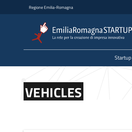
Salta al contenuto principale
Salta al piè di pagina
Regione Emilia-Romagna
Startup
VEHICLES