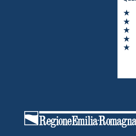
la propria filiera in attività di formazione e
innovazione che possano contribuire a ridurre i
Va
problemi di attrattività giovanile.
Va
Va
Va
Va