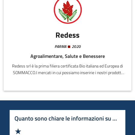
Redess
PARMA
2020
Agroalimentare, Salute e Benessere
Redess srl è la prima filiera certificata Bio italiana ed Europea di
SOMMACCO.I mercati in cui possiamo inseririe i nostri prodotti
innovativi creati e basati sul sommacco sono: alimentare,
farmaceutico, cosmetico ed industriale (biocidi ed
insetticidi).Redess vanta la collaborazione con diversi atenei
universitari: UNIPR, UNIMI, UNICAM ed UNIPA.La società
possiede un brevetto già concessione come conservante per
prodotti secchi da forno ed altri 4 brevetti depositati per
Quanto sono chiare le informazioni su questa 
ingredientistica alimentare.
Valuta 1 stelle su 5