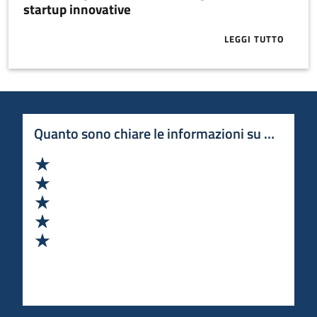
startup innovative
LEGGI TUTTO
ABOUT APPRO
Quanto sono chiare le informazioni su questa 
Valuta 1 stelle su 5
Valuta 2 stelle su 5
Valuta 3 stelle su 5
Valuta 4 stelle su 5
Valuta 5 stelle su 5