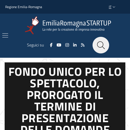
Salta al contenuto principale
Salta al piè di pagina
Regione Emilia-Romagna
IT
SELETTORE L
Seguici su
FONDO UNICO PER LO
SPETTACOLO,
PROROGATO IL
TERMINE DI
PRESENTAZIONE
DELLE DOMANDE