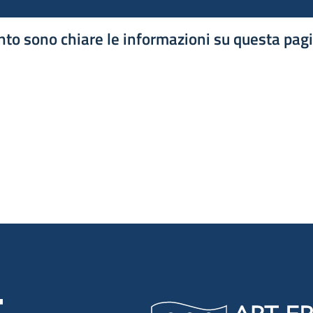
to sono chiare le informazioni su questa pag
luta 1 stelle su 5
luta 2 stelle su 5
luta 3 stelle su 5
luta 4 stelle su 5
luta 5 stelle su 5