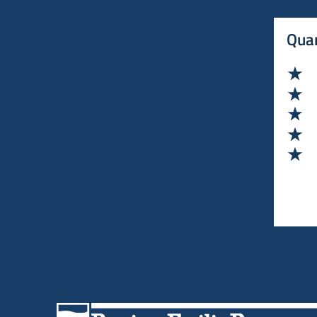
Quan
Va
Va
Va
Va
Va