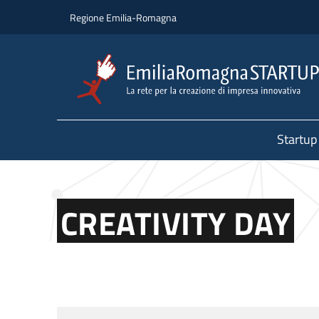
Salta al contenuto principale
Salta al piè di pagina
Regione Emilia-Romagna
Startup
CREATIVITY DAY