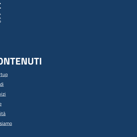
ONTENUTI
rtup
di
izi
e
ità
 siamo