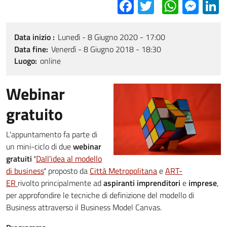
Facebook
Twitter
Whats
Mes
L
Data inizio
Lunedì - 8 Giugno 2020 - 17:00
Data fine
Venerdì - 8 Giugno 2018 - 18:30
Luogo
online
Webinar
gratuito
L'appuntamento fa parte di
un mini-ciclo di due
webinar
gratuiti '
Dall'idea al modello
di business
'
proposto da
Città Metropolitana
e
ART-
ER
rivolto principalmente ad
aspiranti imprenditori
e
imprese
,
per approfondire le tecniche di definizione del modello di
Business attraverso il Business Model Canvas.