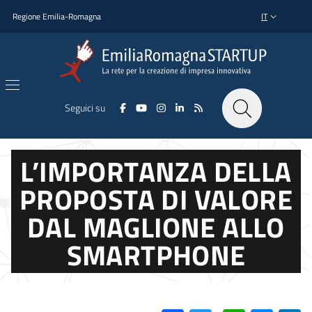
Salta al contenuto principale
Salta al piè di pagina
Regione Emilia-Romagna
IT
SELETTORE L
Seguici su
L’IMPORTANZA DELLA
PROPOSTA DI VALORE
DAL MAGLIONE ALLO
SMARTPHONE