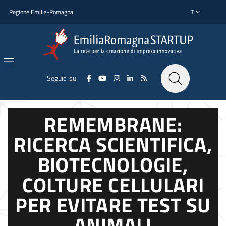
Salta al contenuto principale
Salta al piè di pagina
Regione Emilia-Romagna
IT
SELETTORE L
Seguici su
REMEMBRANE:
RICERCA SCIENTIFICA,
BIOTECNOLOGIE,
COLTURE CELLULARI
PER EVITARE TEST SU
ANIMALI