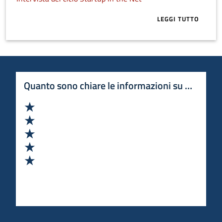
LEGGI TUTTO
ABOUT BLULE
Quanto sono chiare le informazioni su questa 
Valuta 1 stelle su 5
Valuta 2 stelle su 5
Valuta 3 stelle su 5
Valuta 4 stelle su 5
Valuta 5 stelle su 5