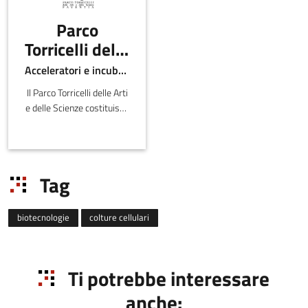
Parco
Torricelli delle
Arti e delle
Acceleratori e incubatori di in-ER
Scienze
Il Parco Torricelli delle Arti
Faventia
e delle Scienze costituisce
uno spazio di eccellenza e
avanguardia per lo
sviluppo e l’innovazione
dei materiali avanzati
Tag
biotecnologie
colture cellulari
Ti potrebbe interessare
anche: