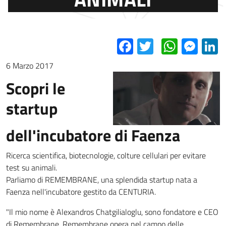
Facebook
Twitter
Whats
Mes
L
6 Marzo 2017
Scopri le
startup
dell'incubatore di Faenza
Ricerca scientifica, biotecnologie, colture cellulari per evitare
test su animali.
Parliamo di REMEMBRANE, una splendida startup nata a
Faenza nell'incubatore gestito da CENTURIA.
"Il mio nome è Alexandros Chatgilialoglu, sono fondatore e CEO
di Remembrane. Remembrane opera nel campo delle