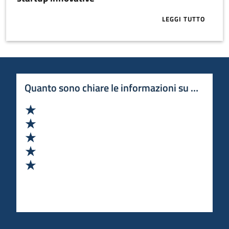
LEGGI TUTTO
ABOUT APPRO
Quanto sono chiare le informazioni su questa 
Valuta 1 stelle su 5
Valuta 2 stelle su 5
Valuta 3 stelle su 5
Valuta 4 stelle su 5
Valuta 5 stelle su 5