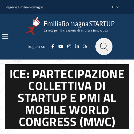
Salta al contenuto principale
Salta al piè di pagina
Regione Emilia-Romagna
IT
SELETTORE L
Seguici su
ICE: PARTECIPAZIONE
COLLETTIVA DI
STARTUP E PMI AL
MOBILE WORLD
CONGRESS (MWC)