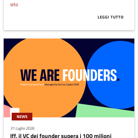
sito
LEGGI TUTTO
ABOUT BUONE
NEWS
31 Luglio 2026
Iff, il VC dei founder supera i 100 milioni