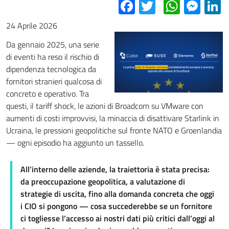
Facebook
Twitter
Whats
Mes
L
24 Aprile 2026
Da gennaio 2025, una serie
di eventi ha reso il rischio di
dipendenza tecnologica da
fornitori stranieri qualcosa di
concreto e operativo. Tra
questi, il tariff shock, le azioni di Broadcom su VMware con
aumenti di costi improvvisi, la minaccia di disattivare Starlink in
Ucraina, le pressioni geopolitiche sul fronte NATO e Groenlandia
— ogni episodio ha aggiunto un tassello.
All’interno delle aziende, la traiettoria è stata precisa:
da preoccupazione geopolitica, a valutazione di
strategie di uscita, fino alla domanda concreta che oggi
i CIO si pongono — cosa succederebbe se un fornitore
ci togliesse l’accesso ai nostri dati più critici dall’oggi al