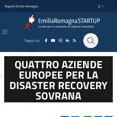
Salta al contenuto principale
Salta al piè di pagina
Regione Emilia-Romagna
IT
SELETTORE L
Seguici su
QUATTRO AZIENDE
EUROPEE PER LA
DISASTER RECOVERY
SOVRANA