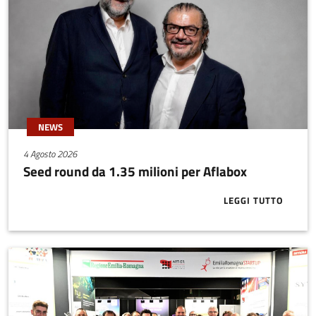
un fatturato di oltre 1
miliardo di euro a PMI) che
sono entrate nella rete
dedicata Next Generation
Cloud Pioneers.
NEWS
4 Agosto 2026
Seed round da 1.35 milioni per Aflabox
LEGGI TUTTO
ABOUT SEED 