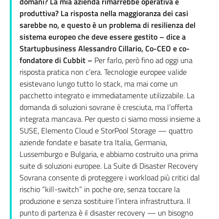
domani? La mia azienda rimarrebbe operativa e
produttiva? La risposta nella maggioranza dei casi
sarebbe no, e questo è un problema di resilienza del
sistema europeo che deve essere gestito – dice a
Startupbusiness Alessandro Cillario, Co-CEO e co-
fondatore di Cubbit –
Per farlo, però fino ad oggi una
risposta pratica non c’era. Tecnologie europee valide
esistevano lungo tutto lo stack, ma mai come un
pacchetto integrato e immediatamente utilizzabile. La
domanda di soluzioni sovrane è cresciuta, ma l’offerta
integrata mancava. Per questo ci siamo mossi insieme a
SUSE, Elemento Cloud e StorPool Storage — quattro
aziende fondate e basate tra Italia, Germania,
Lussemburgo e Bulgaria, e abbiamo costruito una prima
suite di soluzioni europee. La Suite di Disaster Recovery
Sovrana consente di proteggere i workload più critici dal
rischio “kill-switch” in poche ore, senza toccare la
produzione e senza sostituire l’intera infrastruttura. Il
punto di partenza è il disaster recovery — un bisogno