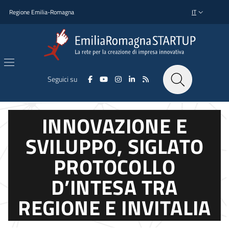
Salta al contenuto principale
Salta al piè di pagina
Regione Emilia-Romagna
IT
SELETTORE L
Seguici su
INNOVAZIONE E
SVILUPPO, SIGLATO
PROTOCOLLO
D’INTESA TRA
REGIONE E INVITALIA