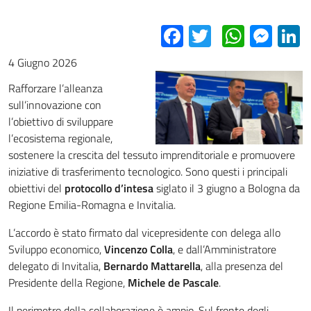
Facebook
Twitter
Whats
Mes
L
4 Giugno 2026
Rafforzare l’alleanza
sull’innovazione con
l’obiettivo di sviluppare
l’ecosistema regionale,
sostenere la crescita del tessuto imprenditoriale e promuovere
iniziative di trasferimento tecnologico. Sono questi i principali
obiettivi del
protocollo d’intesa
siglato il 3 giugno a Bologna da
Regione Emilia-Romagna e Invitalia.
L’accordo è stato firmato dal vicepresidente con delega allo
Sviluppo economico,
Vincenzo Colla
, e dall’Amministratore
delegato di Invitalia,
Bernardo Mattarella
,
alla presenza del
Presidente della Regione,
Michele de Pascale
.
Il perimetro della collaborazione è ampio. Sul fronte degli