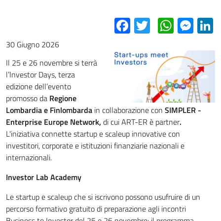
Facebook
Twitter
Whats
Mes
L
30 Giugno 2026
Il 25 e 26 novembre si terrà
l’Investor Days, terza
edizione dell’evento
promosso da
Regione
Lombardia e Finlombarda
in collaborazione con
SIMPLER -
Enterprise Europe Network,
di cui ART-ER è partner
.
L'iniziativa connette startup e scaleup innovative con
investitori, corporate e istituzioni finanziarie nazionali e
internazionali.
Investor Lab Academy
Le startup e scaleup che si iscrivono possono usufruire di un
percorso formativo gratuito di preparazione agli incontri
Business to Investor del 25 e 26 novembre: il programma