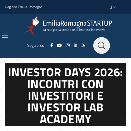
Salta al contenuto principale
Salta al piè di pagina
Regione Emilia-Romagna
IT
SELETTORE L
Seguici su
INVESTOR DAYS 2026:
INCONTRI CON
INVESTITORI E
INVESTOR LAB
ACADEMY