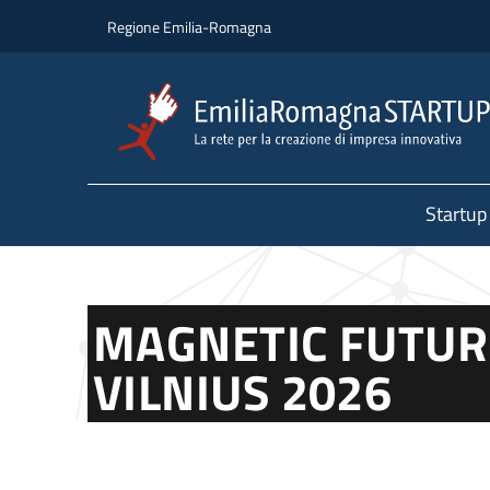
Salta al contenuto principale
Salta al piè di pagina
Regione Emilia-Romagna
Startup
MAGNETIC FUTUR
VILNIUS 2026