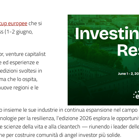
tup europee
che si
s (1-2 giugno,
r, venture capitalist
e ed esperienze e
edizioni svoltesi in
ma che lo ospita,
uove regioni e le
o insieme le sue industrie in continua espansione nel campo de
nologie per la resilienza, l'edizione 2026 esplora le opportu
le scienze della vita e alla cleantech — riunendo i leader dell
e per costruire comunità di angel investor più solide.