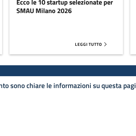
Ecco le 10 startup selezionate per
SMAU Milano 2026
LEGGI TUTTO
A 1.35 MILIONI PER AFLABOX
ABOUT ECCO LE 10 STARTUP
to sono chiare le informazioni su questa pag
luta 1 stelle su 5
luta 2 stelle su 5
luta 3 stelle su 5
luta 4 stelle su 5
luta 5 stelle su 5