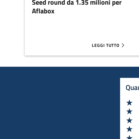
Seed round da 1.35 milioni per
Aflabox
LEGGI TUTTO
ABOUT SEED ROUND D
Quan
Va
Va
Va
Va
Va