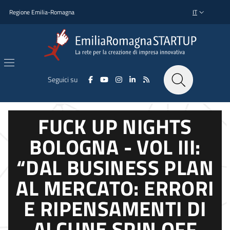
Salta al contenuto principale
Salta al piè di pagina
Regione Emilia-Romagna
IT
SELETTORE L
Seguici su
FUCK UP NIGHTS
BOLOGNA - VOL III:
“DAL BUSINESS PLAN
AL MERCATO: ERRORI
E RIPENSAMENTI DI
ALCUNE SPIN OFF