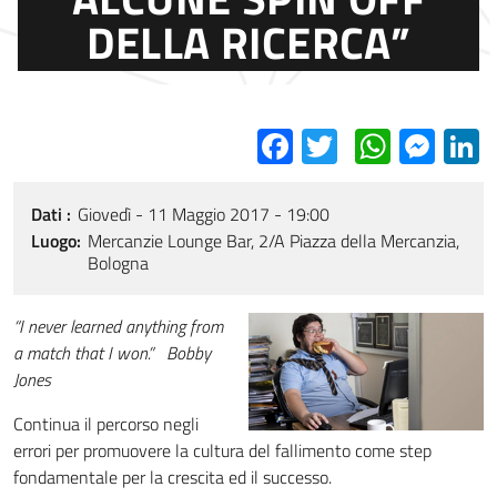
DELLA RICERCA”
Facebook
Twitter
Whats
Mes
L
Dati
Giovedì - 11 Maggio 2017 - 19:00
Luogo
Mercanzie Lounge Bar, 2/A Piazza della Mercanzia,
Bologna
“I never learned anything from
a match that I won.” Bobby
Jones
Continua il percorso negli
errori per promuovere la cultura del fallimento come step
fondamentale per la crescita ed il successo.