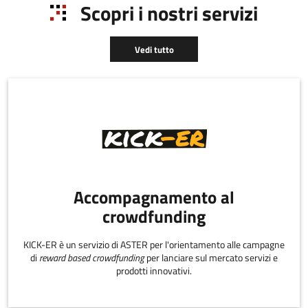
Scopri i nostri servizi
percorsi di
accompagnamento
attraverso un network di
Vedi tutto
12 professionisti
convenzionati.
Accompagnamento al
crowdfunding
KICK-ER è un servizio di ASTER per l'orientamento alle campagne
di
reward based crowdfunding
per lanciare sul mercato servizi e
prodotti innovativi.