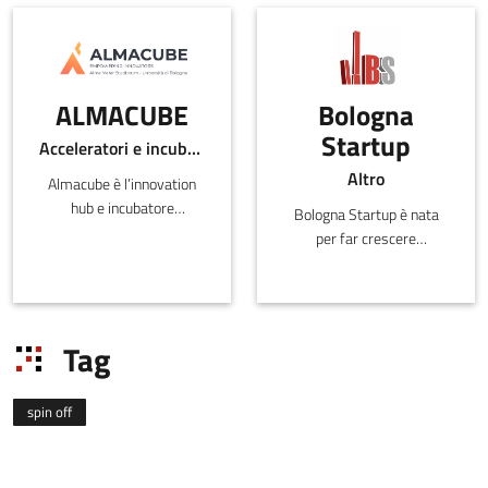
ALMACUBE
Bologna
Startup
Acceleratori e incubatori di in-ER
Altro
Almacube è l’innovation
hub e incubatore
Bologna Startup è nata
dell’Università di Bologna
per far crescere
e di Conf
l'ecosistema startup di
Bologna coinvolgendo
startupper, professionisti
e soggetti istituzionali. Le
Tag
attività comprendono
incontri informali
networking&IdeaSharing,
spin off
workshop e seminari in
collaborazione con
BolognaBusinessSchool e